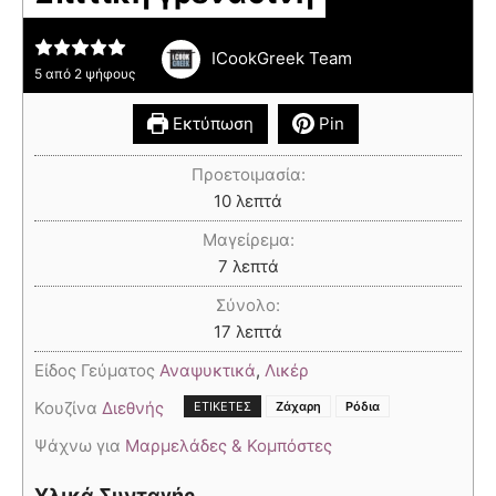
ICookGreek Team
5
από
2
ψήφους
Εκτύπωση
Pin
Προετοιμασία:
10
λεπτά
Μαγείρεμα:
7
λεπτά
Σύνολο:
17
λεπτά
Είδος Γεύματος
Αναψυκτικά
,
Λικέρ
Κουζίνα
Διεθνής
,
ΕΤΙΚΈΤΕΣ
Ζάχαρη
Ρόδια
Ψάχνω για
Μαρμελάδες & Κομπόστες
Υλικά Συνταγής