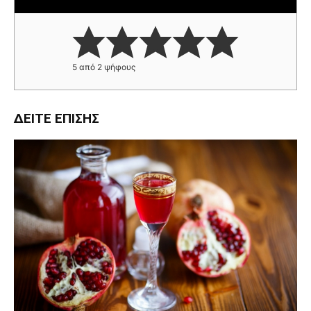
5
από
2
ψήφους
ΔΕΊΤΕ ΕΠΊΣΗΣ