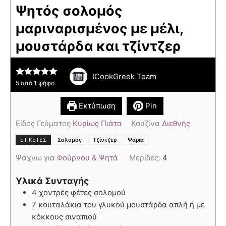
Ψητός σολομός
μαριναρισμένος με μέλι,
μουστάρδα και τζίντζερ
ICookGreek Team
5
από 1 ψήφο
Εκτύπωση
Pin
Είδος Γεύματος
Κυρίως Πιάτα
Κουζίνα
Διεθνής
,
,
ΕΤΙΚΈΤΕΣ
Σολομός
Τζίντζερ
Ψάρια
Ψάχνω για
Φούρνου & Ψητά
Μερίδες:
4
Υλικά Συνταγής
4 χοντρές φέτες σολομού
7 κουταλάκια του γλυκού μουστάρδα απλή ή με
κόκκους σιναπιού