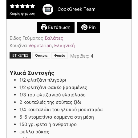
ICookGreek Team
Χωρίς ψήφους
Εκτύπωση
Pin
Είδος Γεύματος
Σαλάτες
Κουζίνα
Vegetarian
,
Ελληνική
,
Μερίδες:
4
ΕΤΙΚΈΤΕΣ
Όσπρια
Φακές
Υλικά Συνταγής
1/2 φλιτζάνι πλιγούρι
1/2 φλιτζάνι φακές βρασμένες
1/3 του φλιτζανιού ελαιόλαδο
2 κουταλιές της σούπας ξίδι
1/4 κουταλάκι του γλυκού μουστάρδα
5-6 ντοματίνια κομμένα στη μέση
150 γρ. φέτα ή ανθρότυρο
φύλλα ρόκας