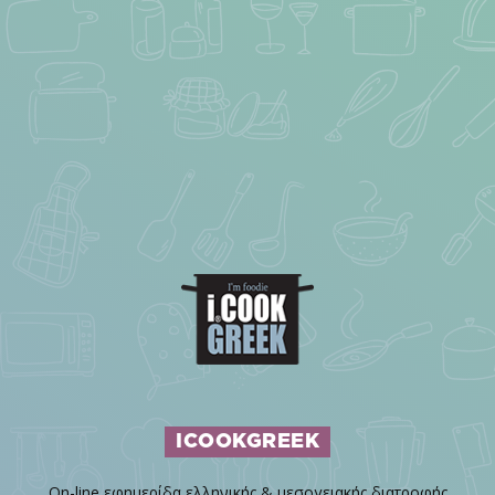
ICOOKGREEK
On-line εφημερίδα ελληνικής & μεσογειακής διατροφής