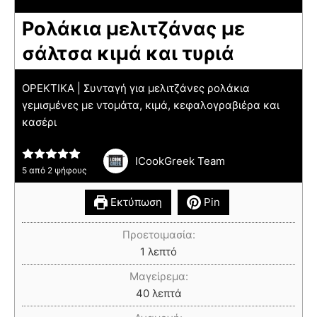
Ρολάκια μελιτζάνας με
σάλτσα κιμά και τυριά
ΟΡΕΚΤΙΚΑ | Συνταγή για μελιτζάνες ρολάκια
γεμισμένες με ντομάτα, κιμά, κεφαλογραβιέρα και
κασέρι
ICookGreek Team
5
από
2
ψήφους
Εκτύπωση
Pin
Προετοιμασία:
1
λεπτό
Μαγείρεμα:
40
λεπτά