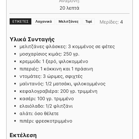
Αναμονή:
20
λεπτά
,
,
Μερίδες:
4
ΕΤΙΚΈΤΕΣ
Λαχανικά
Μελιτζάνες
Τυρί
Υλικά Συνταγής
μελιτζάνες φλάσκες: 3 κομμένος σε φέτες
μοσχαρίσιος κιμάς: 250 γρ.
κρεμμύδι: 1 ξερό, ψιλοκομμένο
πιπεριές: 1 κόκκινη και 1 πράσινη
ντομάτες: 3 ώριμες, σφιχτές
μαϊντανός: 1/2 ματσάκι, ψιλοκομμένος
κεφαλογραβιέρα: 200 γρ. τριμμένη
κασέρι: 100 γρ. τριμμένο
ελαιόλαδο: 1/2 φλιτζάνι
αλάτι: όσο θέλετε
πιπέρι: φρεσκοτριμμένο
Εκτέλεση