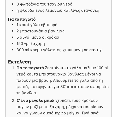
3 φλιτζάνια του τσαγιού νερό
η φλούδα ενός λεμονιού και λίγες σταγόνες
Για το παγωτό
1 κουτί γάλα εβαπορέ
2 μπαστουνάκια βανίλιας
5 αυγά, μόνο οι κρόκοι
150 γρ. ζάχαρη
300 ml κρέμα γάλακτος χτυπημένη σε σαντιγί
Εκτέλεση
Για το παγωτό
Zεσταίνετε το γάλα μαζί με 100ml
νερό και τα μπαστουνάκια βανίλιας μέχρι να
πάρουν μια βράση. Αποσύρετε το γάλα από τη
φωτιά, το αφήνετε για 30’ και κατόπιν αφαιρείτε
τη βανίλια.
Σ’ ένα μεγάλο μπολ
χτυπάτε τους κρόκους
αυγών μαζί με τη ζάχαρη, μέχρι να ασπρίσουν
και να γίνουν ομοιόμορφο μείγμα. Σιγά σιγά