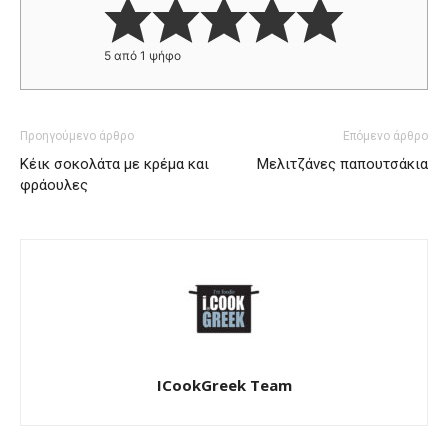
5
από 1 ψήφο
Προηγούμενο άρθρο
Επόμενο άρθρο
Κέικ σοκολάτα με κρέμα και
Μελιτζάνες παπουτσάκια
φράουλες
ICookGreek Team