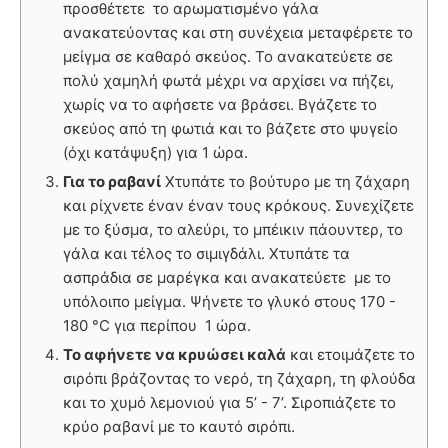
προσθέτετε το αρωματισμένο γάλα
ανακατεύοντας και στη συνέχεια μεταφέρετε το
μείγμα σε καθαρό σκεύος. Το ανακατεύετε σε
πολύ χαμηλή φωτά μέχρι να αρχίσει να πήζει,
χωρίς να το αφήσετε να βράσει. Βγάζετε το
σκεύος από τη φωτιά και το βάζετε στο ψυγείο
(όχι κατάψυξη) για 1 ώρα.
Για το ραβανί
Χτυπάτε το βούτυρο με τη ζάχαρη
και ρίχνετε έναν έναν τους κρόκους. Συνεχίζετε
με το ξύσμα, το αλεύρι, το μπέικιν πάουντερ, το
γάλα και τέλος το σιμιγδάλι. Χτυπάτε τα
ασπράδια σε μαρέγκα και ανακατεύετε με το
υπόλοιπο μείγμα. Ψήνετε το γλυκό στους 170 -
180 °C για περίπου 1 ώρα.
Το αφήνετε να κρυώσει καλά
και ετοιμάζετε το
σιρόπι βράζοντας το νερό, τη ζάχαρη, τη φλούδα
και το χυμό λεμονιού για 5’ - 7’. Σιροπιάζετε το
κρύο ραβανί με το καυτό σιρόπι.