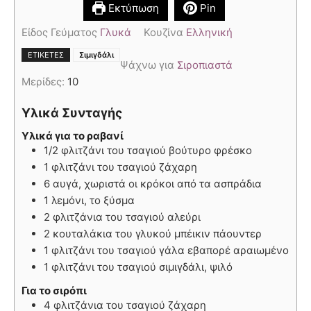
Εκτύπωση
Pin
Είδος Γεύματος
Γλυκά
Κουζίνα
Ελληνική
ΕΤΙΚΈΤΕΣ
Σιμιγδάλι
Ψάχνω για
Σιροπιαστά
Μερίδες:
10
Υλικά Συνταγής
Υλικά για το ραβανί
1/2 φλιτζάνι του τσαγιού βούτυρο φρέσκο
1 φλιτζάνι του τσαγιού ζάχαρη
6 αυγά, χωριστά οι κρόκοι από τα ασπράδια
1 λεμόνι, το ξύσμα
2 φλιτζάνια του τσαγιού αλεύρι
2 κουταλάκια του γλυκού μπέικιν πάουντερ
1 φλιτζάνι του τσαγιού γάλα εβαπορέ αραιωμένο
1 φλιτζάνι του τσαγιού σιμιγδάλι, ψιλό
Για το σιρόπι
4 φλιτζάνια του τσαγιού ζάχαρη