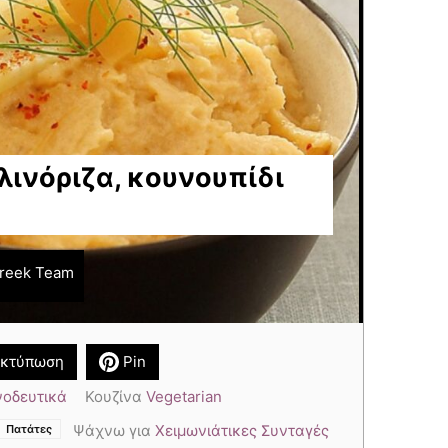
λινόριζα, κουνουπίδι
reek Team
κτύπωση
Pin
νοδευτικά
Κουζίνα
Vegetarian
,
,
Ψάχνω για
Χειμωνιάτικες Συνταγές
Πατάτες