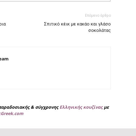
Επόμενο άρθρο
ρια
Σπιτικό κέικ με κακάο και γλάσο
σοκολάτας
Team
παραδοσιακής & σύγχρονης
Ελληνικής κουζίνας
με
kGreek.com