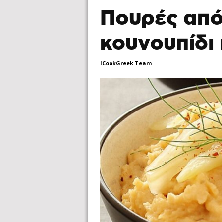
Πουρές από
κουνουπίδι 
ICookGreek Team