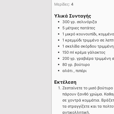
Μερίδες:
4
Υλικά Συνταγής
300 γρ. σελινόριζα
5 μέτριες πατάτες
1 μικρό κουνουπίδι, κομμέν
1 κρεμμύδι τριμμένο σε λεπτ
1 σκελίδα σκόρδου τριμμένη
150 ml κρέμα γάλακτος
200 γρ. γραβιέρα τριμμένη 
80 γρ. βούτυρο
αλάτι , πιπέρι
Εκτέλεση
Ζεσταίνετε το μισό βούτυρο
πάρουν ξανθό χρώμα. Καθαρί
σε χοντρά κομμάτια. Βράζετ
τα στραγγίζετε και τα πολτο
αντικολλητική.