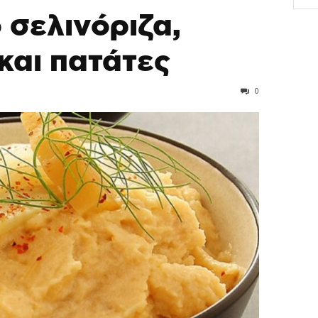
 σελινόριζα,
και πατάτες
0