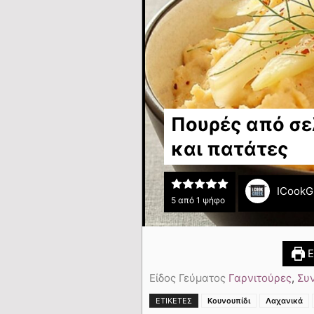
Πουρές από σε
και πατάτες
ICookG
5
από 1 ψήφο
Ε
Είδος Γεύματος
Γαρνιτούρες
,
Συ
ΕΤΙΚΈΤΕΣ
Κουνουπίδι
Λαχανικά