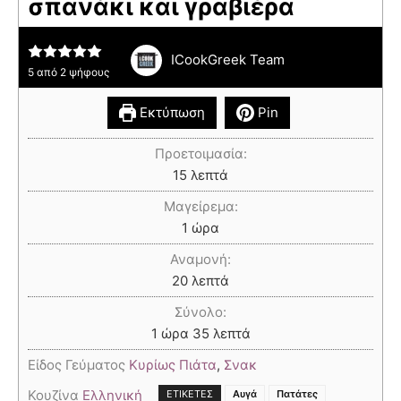
σπανάκι και γραβιέρα
ICookGreek Team
5
από
2
ψήφους
Εκτύπωση
Pin
Προετοιμασία:
15
λεπτά
Μαγείρεμα:
1
ώρα
Αναμονή:
20
λεπτά
Σύνολο:
1
ώρα
35
λεπτά
Είδος Γεύματος
Κυρίως Πιάτα
,
Σνακ
Κουζίνα
Ελληνική
,
ΕΤΙΚΈΤΕΣ
Αυγά
Πατάτες