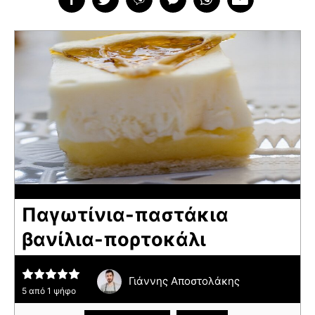
Παγωτίνια-παστάκια
βανίλια-πορτοκάλι
Γιάννης Αποστολάκης
5
από 1 ψήφο