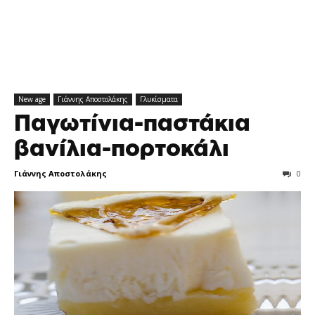
New age
Γιάννης Αποστολάκης
Γλυκίσματα
Παγωτίνια-παστάκια
βανίλια-πορτοκάλι
Γιάννης Αποστολάκης
0