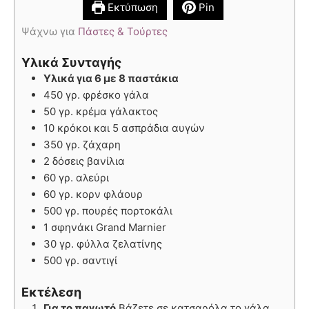
Εκτύπωση
Pin
Ψάχνω για
Πάστες & Τούρτες
Υλικά Συνταγής
Υλικά για 6 με 8 παστάκια
450 γρ. φρέσκο γάλα
50 γρ. κρέμα γάλακτος
10 κρόκοι και 5 ασπράδια αυγών
350 γρ. ζάχαρη
2 δόσεις βανίλια
60 γρ. αλεύρι
60 γρ. κορν φλάουρ
500 γρ. πουρές πορτοκάλι
1 σφηνάκι Grand Marnier
30 γρ. φύλλα ζελατίνης
500 γρ. σαντιγί
Εκτέλεση
Για το παγωτό
Βάζετε σε κατσαρόλα το γάλα,