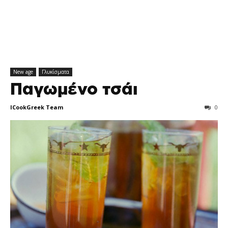
New age
Γλυκίσματα
Παγωμένο τσάι
ICookGreek Team
0