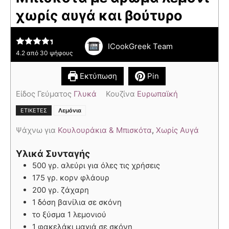
χωρίς αυγά και βούτυρο
ICookGreek Team
4.2
από
30
ψήφους
Εκτύπωση
Pin
Είδος Γεύματος
Γλυκά
Κουζίνα
Ευρωπαϊκή
ΕΤΙΚΈΤΕΣ
Λεμόνια
Ψάχνω για
Κουλουράκια & Μπισκότα
,
Χωρίς Αυγά
Υλικά Συνταγής
500 γρ. αλεύρι για όλες τις χρήσεις
175 γρ. κορν φλάουρ
200 γρ. ζάχαρη
1 δόση βανίλια σε σκόνη
το ξύσμα 1 λεμονιού
1 φακελάκι μαγιά σε σκόνη