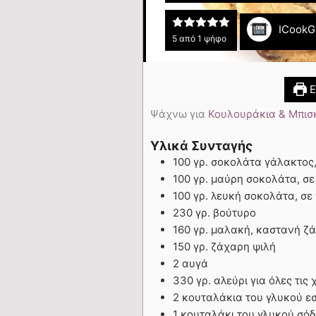
ICookG
5
από 1 ψήφο
Ε
Ψάχνω για
Κουλουράκια & Μπισ
Υλικά Συνταγής
100 γρ. σοκολάτα γάλακτος,
100 γρ. μαύρη σοκολάτα, σε
100 γρ. λευκή σοκολάτα, σε
230 γρ. βούτυρο
160 γρ. μαλακή, καστανή ζ
150 γρ. ζάχαρη ψιλή
2 αυγά
330 γρ. αλεύρι για όλες τις 
2 κουταλάκια του γλυκού ε
1 κουταλάκι του γλυκού σό