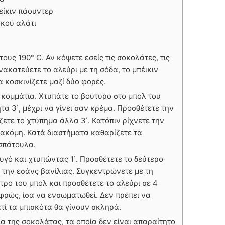
είκιν πάουντερ
υκού αλάτι
ους 190° C. Αν κόψετε εσείς τις σοκολάτες, τις
κατεύετε το αλεύρι με τη σόδα, το μπέικιν
α κοσκινίζετε μαζί δύο φορές.
 κομμάτια. Χτυπάτε το βούτυρο στο μπολ του
τα 3΄, μέχρι να γίνει σαν κρέμα. Προσθέτετε την
ετε το χτύπημα άλλα 3΄. Κατόπιν ρίχνετε την
 ακόμη. Κατά διαστήματα καθαρίζετε τα
 σπάτουλα.
υγό και χτυπώντας 1΄. Προσθέτετε το δεύτερο
ε την εσάνς βανίλιας. Συγκεντρώνετε με τη
τρο του μπολ και προσθέτετε το αλεύρι σε 4
φρώς, ίσα να ενσωματωθεί. Δεν πρέπει να
ατί τα μπισκότα θα γίνουν σκληρά.
α της σοκολάτας, τα οποία δεν είναι απαραίτητο