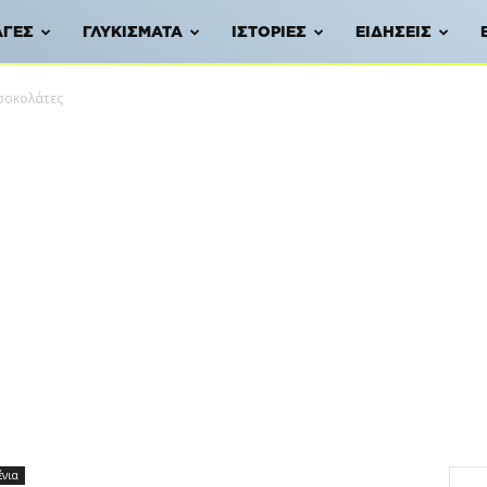
ΑΓΈΣ
ΓΛΥΚΊΣΜΑΤΑ
ΙΣΤΟΡΊΕΣ
ΕΙΔΉΣΕΙΣ
 σοκολάτες
ένια