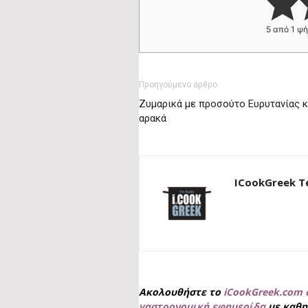
5
από 1 ψ
Προηγούμενο άρθρο
Ζυμαρικά με προσούτο Ευρυτανίας κ
αρακά
ICookGreek 
Ακολουθήστε το
iCookGreek.com 
γαστρονομική εφημερίδα
με καθη