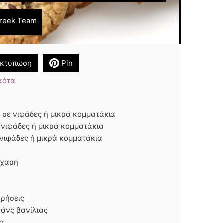
reek Team
κτύπωση
Pin
κότα
 σε νιφάδες ή μικρά κομματάκια
 νιφάδες ή μικρά κομματάκια
 νιφάδες ή μικρά κομματάκια
άχαρη
χρήσεις
σάνς βανίλιας
δα