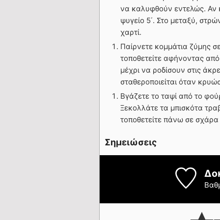
να καλυφθούν εντελώς. Αν κ
ψυγείο 5΄. Στο μεταξύ, στρ
χαρτί.
Παίρνετε κομμάτια ζύμης σε
τοποθετείτε αφήνοντας απόσ
μέχρι να ροδίσουν στις άκρ
σταθεροποιείται όταν κρυώ
Βγάζετε το ταψί από το φού
Ξεκολλάτε τα μπισκότα τραβ
τοποθετείτε πάνω σε σχάρα
Σημειώσεις
Δο
Βαθ