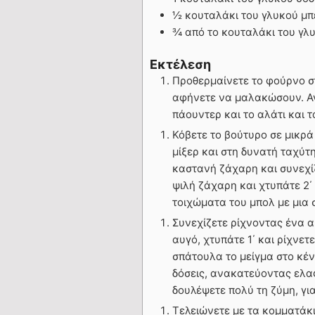
½ κουταλάκι του γλυκού μπ
¾ από το κουταλάκι του γλ
Εκτέλεση
Προθερμαίνετε το φούρνο στ
αφήνετε να μαλακώσουν. Ανα
πάουντερ και το αλάτι και τ
Κόβετε το βούτυρο σε μικρά
μίξερ και στη δυνατή ταχύτη
καστανή ζάχαρη και συνεχίζ
ψιλή ζάχαρη και χτυπάτε 2΄
τοιχώματα του μπολ με μια
Συνεχίζετε ρίχνοντας ένα α
αυγό, χτυπάτε 1΄ και ρίχνετ
σπάτουλα το μείγμα στο κέν
δόσεις, ανακατεύοντας ελα
δουλέψετε πολύ τη ζύμη, γι
Τελειώνετε με τα κομματάκι