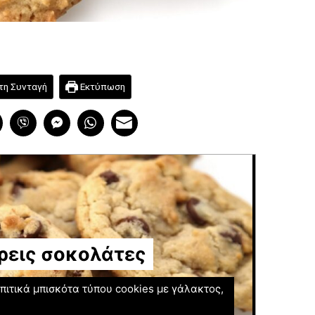
τη Συνταγή
Εκτύπωση
ρεις σοκολάτες
πιτικά μπισκότα τύπου cookies με γάλακτος,