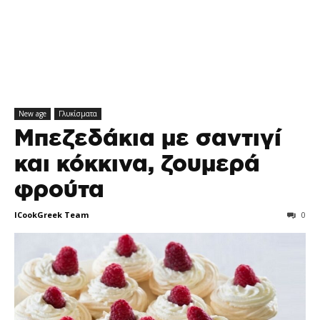
New age
Γλυκίσματα
Μπεζεδάκια με σαντιγί
και κόκκινα, ζουμερά
φρούτα
ICookGreek Team
0