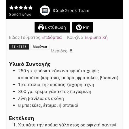
ICookGreek Team
5
από 1 ψήφο
Εκτύπωση
Pin
Είδος Γεύματος
Επιδόρπια
Κουζίνα
Ευρωπαϊκή
ΕΤΙΚΈΤΕΣ
Μαρέγκα
Μερίδες:
8
Υλικά Συνταγής
250 γρ. φρέσκα κόκκινα φρούτα χωρίς
κουκούτσι (κεράσια, μούρα, φράουλες, βύσσινα)
1 κουταλιά της σούπας ζάχαρη άχνη
300 γρ. κρέμα γάλακτος παγωμένη
λίγη βανίλια σε σκόνη
8 μπεζέδες, έτοιμοι ή σπιτικοί
Εκτέλεση
Χτυπάτε την κρέμα γάλακτος σε σφιχτή σαντιγί