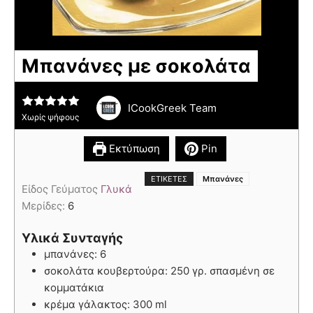
Μπανάνες με σοκολάτα
ICookGreek Team
Χωρίς ψήφους
Εκτύπωση
Pin
ΕΤΙΚΈΤΕΣ
Μπανάνες
Είδος Γεύματος
Γλυκά
Μερίδες:
6
Υλικά Συνταγής
μπανάνες: 6
σοκολάτα κουβερτούρα: 250 γρ. σπασμένη σε
κομματάκια
κρέμα γάλακτος: 300 ml