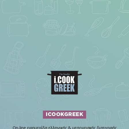
ICOOKGREEK
On-line εφημερίδα ελληνικής & μεσογειακής διατροφής