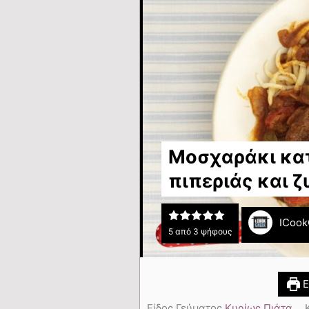
Μοσχαράκι κα
πιπεριάς και 
ICook
5
από
3
ψήφους
Ε
Είδος Γεύματος
Κυρίως Πιάτα