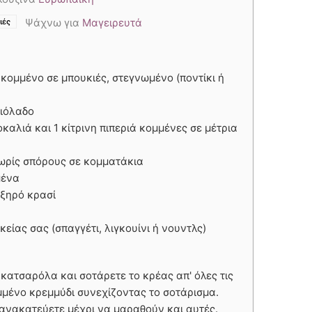
,
,
Ψάχνω για
Μαγειρευτά
ιές
κομμένο σε μπουκιές, στεγνωμένο (ποντίκι ή
αιόλαδο
οκαλιά και 1 κίτρινη πιπεριά κομμένες σε μέτρια
ωρίς σπόρους σε κομματάκια
μένα
 ξηρό κρασί
είας σας (σπαγγέτι, λιγκουίνι ή νουντλς)
 κατσαρόλα και σοτάρετε το κρέας απ' όλες τις
μμένο κρεμμύδι συνεχίζοντας το σοτάρισμα.
ι ανακατεύετε μέχρι να μαραθούν και αυτές.