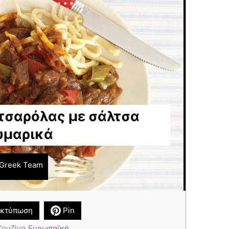
τσαρόλας με σάλτσα
ζυμαρικά
Greek Team
κτύπωση
Pin
Κουζίνα
Ευρωπαϊκή