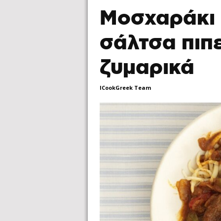
Μοσχαράκι 
σάλτσα πιπε
ζυμαρικά
ICookGreek Team