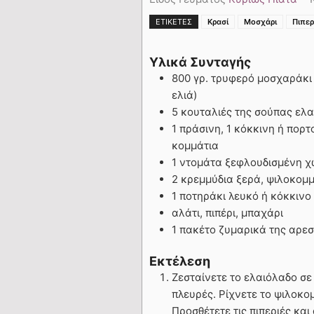
ΕΤΙΚΈΤΕΣ
Κρασί
Μοσχάρι
Πιπερ
Υλικά Συνταγής
800 γρ. τρυφερό μοσχαράκι 
ελιά)
5 κουταλιές της σούπας ελ
1 πράσινη, 1 κόκκινη ή πορτ
κομμάτια
1 ντομάτα ξεφλουδισμένη χ
2 κρεμμύδια ξερά, ψιλοκομ
1 ποτηράκι λευκό ή κόκκινο
αλάτι, πιπέρι, μπαχάρι
1 πακέτο ζυμαρικά της αρεσκ
Εκτέλεση
Ζεσταίνετε το ελαιόλαδο σε
πλευρές. Ρίχνετε το ψιλοκο
Προσθέτετε τις πιπεριές κα