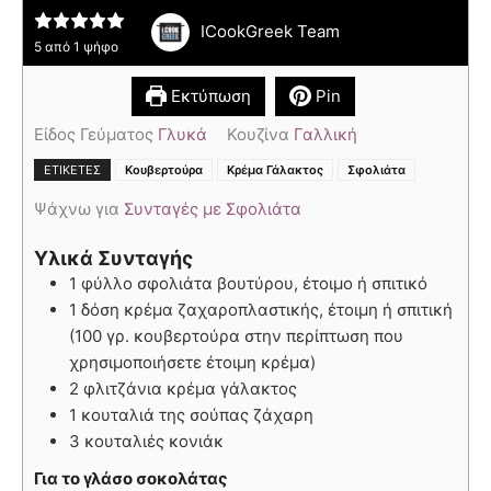
ICookGreek Team
5
από 1 ψήφο
Εκτύπωση
Pin
Είδος Γεύματος
Γλυκά
Κουζίνα
Γαλλική
,
,
ΕΤΙΚΈΤΕΣ
Κουβερτούρα
Κρέμα Γάλακτος
Σφολιάτα
Ψάχνω για
Συνταγές με Σφολιάτα
Υλικά Συνταγής
1 φύλλο σφολιάτα βουτύρου, έτοιμο ή σπιτικό
1 δόση κρέμα ζαχαροπλαστικής, έτοιμη ή σπιτική
(100 γρ. κουβερτούρα στην περίπτωση που
χρησιμοποιήσετε έτοιμη κρέμα)
2 φλιτζάνια κρέμα γάλακτος
1 κουταλιά της σούπας ζάχαρη
3 κουταλιές κονιάκ
Για το γλάσο σοκολάτας