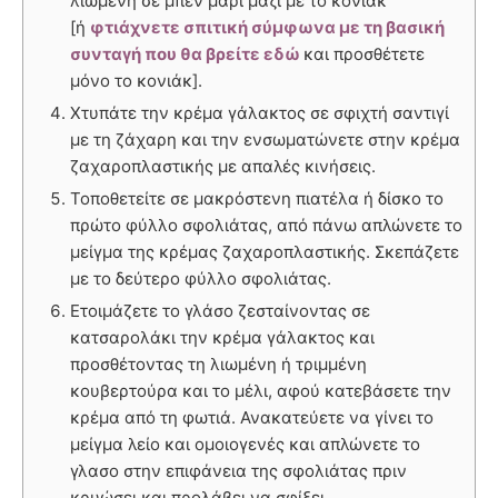
λιωμένη σε μπεν μαρί μαζί με το κονιάκ
[ή
φτιάχνετε σπιτική σύμφωνα με τη βασική
συνταγή που θα βρείτε εδώ
και προσθέτετε
μόνο το κονιάκ].
Χτυπάτε την κρέμα γάλακτος σε σφιχτή σαντιγί
με τη ζάχαρη και την ενσωματώνετε στην κρέμα
ζαχαροπλαστικής με απαλές κινήσεις.
Τοποθετείτε σε μακρόστενη πιατέλα ή δίσκο το
πρώτο φύλλο σφολιάτας, από πάνω απλώνετε το
μείγμα της κρέμας ζαχαροπλαστικής. Σκεπάζετε
με το δεύτερο φύλλο σφολιάτας.
Ετοιμάζετε το γλάσο ζεσταίνοντας σε
κατσαρολάκι την κρέμα γάλακτος και
προσθέτοντας τη λιωμένη ή τριμμένη
κουβερτούρα και το μέλι, αφού κατεβάσετε την
κρέμα από τη φωτιά. Ανακατεύετε να γίνει το
μείγμα λείο και ομοιογενές και απλώνετε το
γλασο στην επιφάνεια της σφολιάτας πριν
κρυώσει και προλάβει να σφίξει.