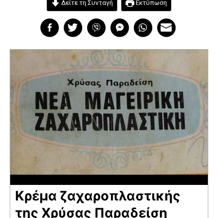
Δείτε τη Συνταγή
Εκτύπωση
Κρέμα ζαχαροπλαστικής
της Χρύσας Παραδείση