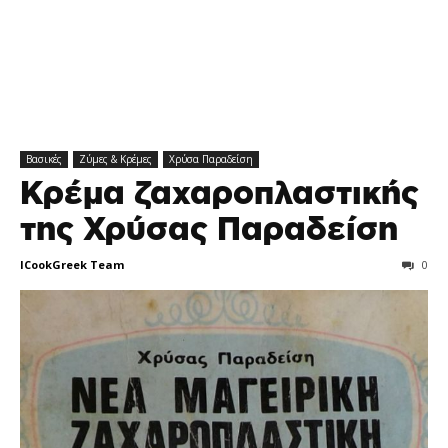
Βασικές
Ζύμες & Κρέμες
Χρύσα Παραδείση
Κρέμα ζαχαροπλαστικής
της Χρύσας Παραδείση
ICookGreek Team
0