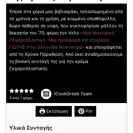
Έπεσε στα χέρια μας βιβλιαράκι, ταλαιπωρημένο από
τα χρόνια και τη χρήση, με κομμένο οπισθόφυλλο,
δώρο πεθεράς σε νύφη, που κυκλοφόρησε μάλλον τη
δεκαετία του '70, φέρει τον τίτλο
«Νέα Μαγειρική
Ζαχαροπλαστική -Μια προσφορά της εταιρείας
ΓΙΩΤΗΣ στην Ελληνίδα Νοικοκυρά»
και υπογράφεται
από τη Χρύσα Παραδείση. Από εκεί αναδημοσιεύουμε
τη βασική συνταγή της για την κρέμα
ζαχαροπλαστικής.
ICookGreek Team
3
από 1 ψήφο
Εκτύπωση
Pin
Υλικά Συνταγής