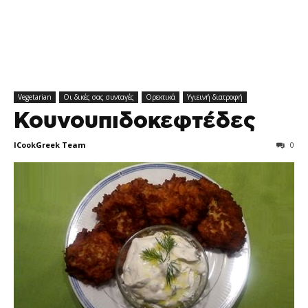
Vegetarian
Οι δικές σας συνταγές
Ορεκτικά
Υγιεινή διατροφή
Κουνουπιδοκεφτέδες
ICookGreek Team
0