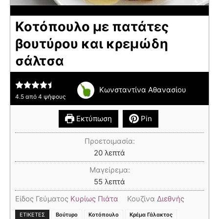
Κοτόπουλο με πατάτες
βουτύρου και κρεμώδη
σάλτσα
Κωνσταντίνα Αθανασίου
4.5
από
4
ψήφους
Εκτύπωση
Pin
Προετοιμασία:
20
λεπτά
Μαγείρεμα:
55
λεπτά
Είδος Γεύματος
Κυρίως Πιάτα
Κουζίνα
Διεθνής
,
,
,
ΕΤΙΚΈΤΕΣ
Βούτυρο
Κοτόπουλο
Κρέμα Γάλακτος