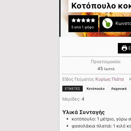
Κοτόπουλο κοκ
Κωνστα
5
από 1 ψήφο
Ε
Προετοιμασία:
45
λεπτά
Είδος Γεύματος
Κυρίως Πιάτα
ΕΤΙΚΈΤΕΣ
Κοτόπουλο
Λαχανικά
Μερίδες:
4
Υλικά Συνταγής
κοτόπουλο: 1 μέτριο, γύρω σ
φασολάκια πλατιά: 1 κιλό 