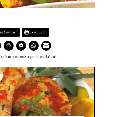
τη Συνταγή
Εκτύπωση
ιστό κοτόπουλο με φασολάκια