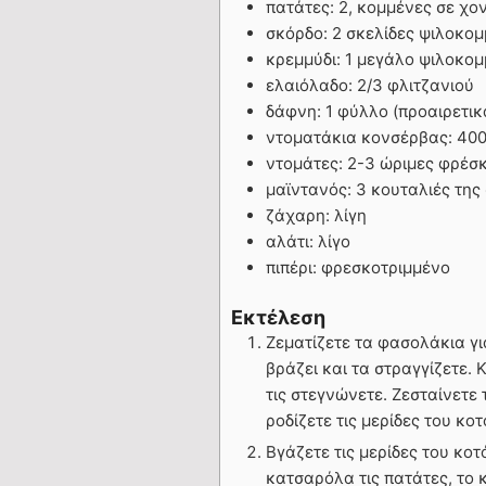
πατάτες: 2, κομμένες σε χο
σκόρδο: 2 σκελίδες ψιλοκο
κρεμμύδι: 1 μεγάλο ψιλοκο
ελαιόλαδο: 2/3 φλιτζανιού
δάφνη: 1 φύλλο (προαιρετικ
ντοματάκια κονσέρβας: 400
ντομάτες: 2-3 ώριμες φρέσ
μαϊντανός: 3 κουταλιές τη
ζάχαρη: λίγη
αλάτι: λίγο
πιπέρι: φρεσκοτριμμένο
Εκτέλεση
Ζεματίζετε τα φασολάκια γι
βράζει και τα στραγγίζετε. 
τις στεγνώνετε. Ζεσταίνετε
ροδίζετε τις μερίδες του κ
Βγάζετε τις μερίδες του κο
κατσαρόλα τις πατάτες, το 