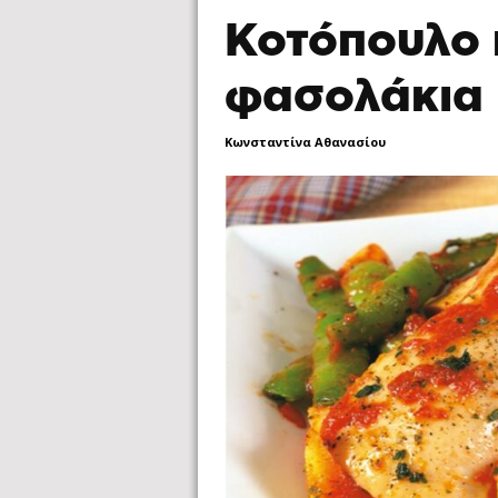
Κοτόπουλο 
φασολάκια
Κωνσταντίνα Αθανασίου