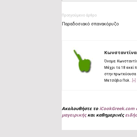
Προηγούμενο άρθρο
Παραδοσιακό σπανακόρυζο
Κωνσταντίνα
Όνομα: Κωνσταντίν
Μέχρι τα 18 εκεί 
στην πρωτεύουσα κ
Μετσόβιο Πολ
...[»]
Ακολουθήστε το
iCookGreek.com 
μαγειρικής
και καθημερινές
ειδή