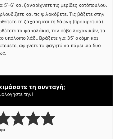
 5΄-6΄ και ξαναρίχνετε τις μερίδες κοτόπουλου.
εφλουδίζετε και τις ψιλοκόβετε. Τις βάζετε στην
θέτετε τη ζάχαρη και τη δάφνη (προαιρετικά).
οσθέτετε τα φασολάκια, τον κύβο λαχανικών, τα
ο υπόλοιπο λάδι. Βράζετε για 35΄ ακόμη και
ατεύετε, αφήνετε το φαγητό να πάρει μια δυο
ως.
κιμάσατε τη συνταγή;
μολογήστε την!
ήφο