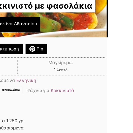
κινιστό με φασολάκια
ντίνα Αθανασίου
κτύπωση
Pin
Μαγείρεμα:
1
λεπτό
Κουζίνα
Ελληνική
,
,
Ψάχνω για
Κοκκινιστά
Φασολάκια
τα 1.250 γρ.
καθαρισμένα