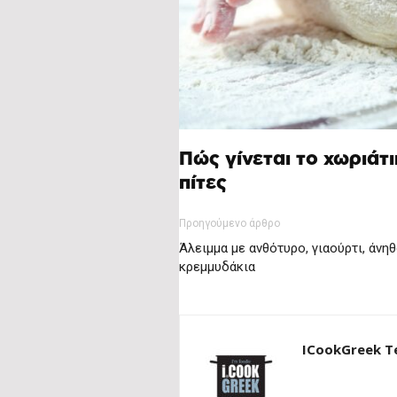
Πώς γίνεται το χωριάτ
πίτες
Προηγούμενο άρθρο
Άλειμμα με ανθότυρο, γιαούρτι, άνηθ
κρεμμυδάκια
ICookGreek 