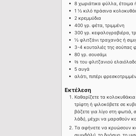
8 χωριάτικα φύλλα, έτοιμα 
1 ½ κιλό πράσινα κολοκυθά
2 κρεμμύδια
400 γρ. φέτα, τριμμένη
300 γρ. κεφαλογραβιέρα, τ
½ φλιτζάνι τραχανάς ή σιμι
3-4 κουταλιές της σούπας 
80 γρ. σουσάμι
⅔ του φλιτζανιού ελαιόλαδ
5 αυγά
αλάτι, πιπέρι φρεσκοτριμμέ
Εκτέλεση
Καθαρίζετε τα κολοκυθάκια 
τρίφτη ή ψιλοκόβετε σε κυβ
βάζετε για λίγο στη φωτιά,
λάδι), μέχρι να μαραθούν κ
Τα αφήνετε να κρυώσουν και
σιμιγδάλι), το δυόσμο, το μ