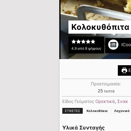
Κολοκυθόπιτα
ICo
4.9
από
8
ψήφους
Ε
Προετοιμασία:
25
λεπτά
Είδος Γεύματος
Ορεκτικά
,
Σνακ
ΕΤΙΚΈΤΕΣ
Κολοκυθάκια
Λαχανικά
Υλικά Συνταγής