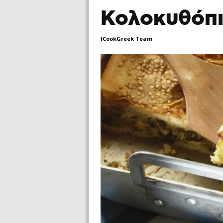
Κολοκυθόπι
ICookGreek Team