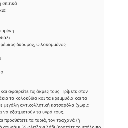
ή σπιτικά
κια
ριμμένη
γδάλι
φρέσκος δυόσμος, ψιλοκομμένος
ο
νο
και αφαιρείτε τις άκρες τους. Τρίβετε στον
άκια τα κολοκύθια και τα κρεμμύδια και τα
 σε μεγάλη αντικολλητική κατσαρόλα (χωρίς
αι να εξατμιστούν τα υγρά τους.
 προσθέτετε τα τυριά, τον τραχανά (ή
ισό σουσάμι, ½ φλιτζάνι λάδι (κρατάτε το υπόλοιπο