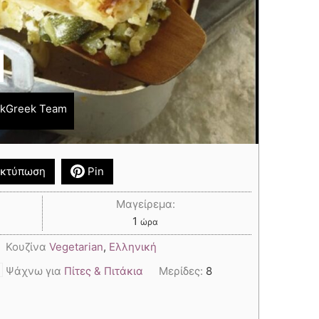
okGreek Team
κτύπωση
Pin
Μαγείρεμα:
1
ώρα
Κουζίνα
Vegetarian
,
Ελληνική
,
Ψάχνω για
Πίτες & Πιτάκια
Μερίδες:
8