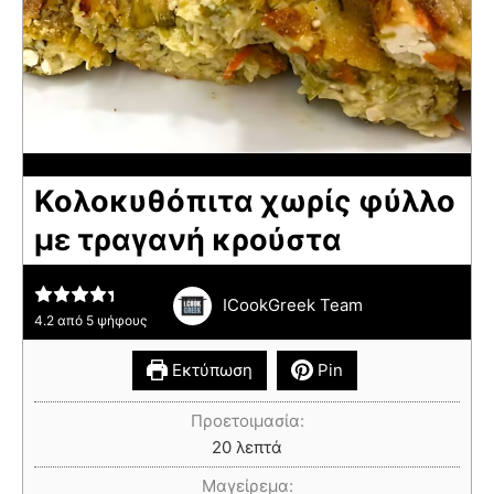
Κολοκυθόπιτα χωρίς φύλλο
με τραγανή κρούστα
ICookGreek Team
4.2
από
5
ψήφους
Εκτύπωση
Pin
Προετοιμασία:
20
λεπτά
Μαγείρεμα: