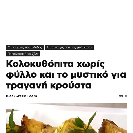
Οι κουζίνες της Ελλάδας
Οι συνταγές που μας μεγάλωσαν
Παραδοσιακή Κουζίνα
Κολοκυθόπιτα χωρίς
φύλλο και το μυστικό για
τραγανή κρούστα
ICookGreek Team
0