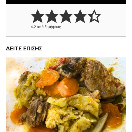
4.2
από
5
ψήφους
ΔΕΊΤΕ ΕΠΊΣΗΣ