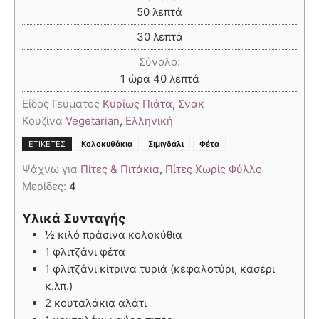
50
λεπτά
30
λεπτά
Σύνολο:
1
ώρα
40
λεπτά
Είδος Γεύματος
Κυρίως Πιάτα
,
Σνακ
Κουζίνα
Vegetarian
,
Ελληνική
,
,
ΕΤΙΚΈΤΕΣ
Κολοκυθάκια
Σιμιγδάλι
Φέτα
Ψάχνω για
Πίτες & Πιτάκια
,
Πίτες Χωρίς Φύλλο
Μερίδες:
4
Υλικά Συνταγής
½ κιλό πράσινα κολοκύθια
1 φλιτζάνι φέτα
1 φλιτζάνι κίτρινα τυριά (κεφαλοτύρι, κασέρι
κ.λπ.)
2 κουταλάκια αλάτι