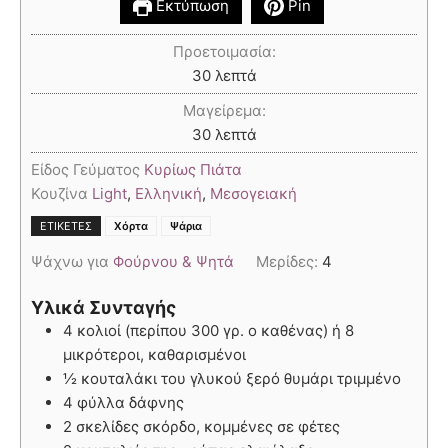
Εκτύπωση
Pin
Προετοιμασία:
30
λεπτά
Μαγείρεμα:
30
λεπτά
Είδος Γεύματος
Κυρίως Πιάτα
Κουζίνα
Light
,
Ελληνική
,
Μεσογειακή
,
ΕΤΙΚΈΤΕΣ
Χόρτα
Ψάρια
Ψάχνω για
Φούρνου & Ψητά
Μερίδες:
4
Υλικά Συνταγής
4 κολιοί (περίπου 300 γρ. ο καθένας) ή 8
μικρότεροι, καθαρισμένοι
½ κουταλάκι του γλυκού ξερό θυμάρι τριμμένο
4 φύλλα δάφνης
2 σκελίδες σκόρδο, κομμένες σε φέτες