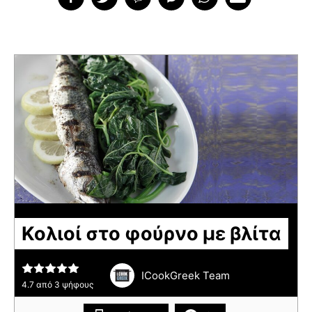
Κολιοί στο φούρνο με βλίτα
ICookGreek Team
4.7
από
3
ψήφους