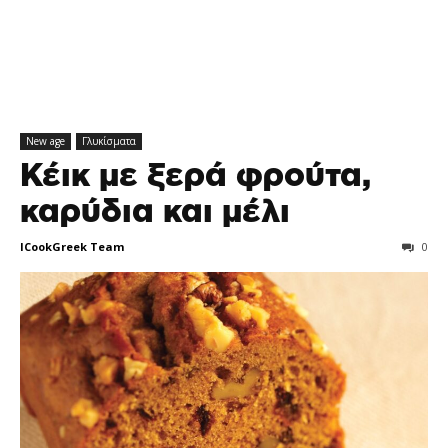
New age
Γλυκίσματα
Κέικ με ξερά φρούτα,
καρύδια και μέλι
ICookGreek Team
0