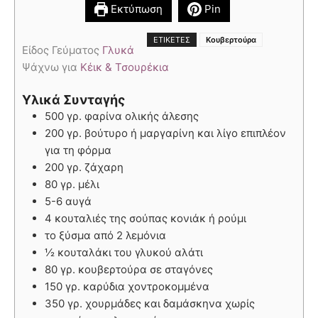
Εκτύπωση
Pin
ΕΤΙΚΈΤΕΣ
Κουβερτούρα
Είδος Γεύματος
Γλυκά
Ψάχνω για
Κέικ & Τσουρέκια
Υλικά Συνταγής
500 γρ. φαρίνα ολικής άλεσης
200 γρ. βούτυρο ή μαργαρίνη και λίγο επιπλέον
για τη φόρμα
200 γρ. ζάχαρη
80 γρ. μέλι
5-6 αυγά
4 κουταλιές της σούπας κονιάκ ή ρούμι
το ξύσμα από 2 λεμόνια
½ κουταλάκι του γλυκού αλάτι
80 γρ. κουβερτούρα σε σταγόνες
150 γρ. καρύδια χοντροκομμένα
350 γρ. χουρμάδες και δαμάσκηνα χωρίς