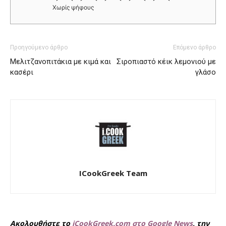
Χωρίς ψήφους
Προηγούμενο άρθρο
Επόμενο άρθρο
Μελιτζανοπιτάκια με κιμά και
Σιροπιαστό κέικ λεμονιού με
κασέρι
γλάσο
ICookGreek Team
Ακολουθήστε το
iCookGreek.com στο Google News
, την