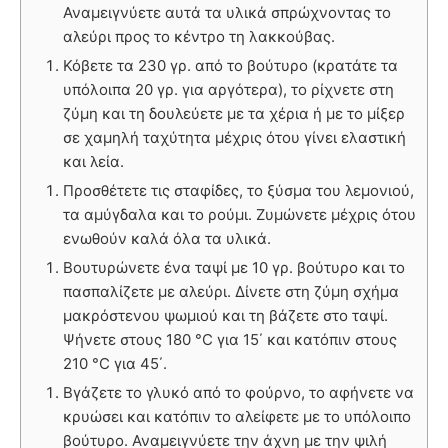
Αναμειγνύετε αυτά τα υλικά σπρώχνοντας το
αλεύρι προς το κέντρο τη λακκούβας.
Κόβετε τα 230 γρ. από το βούτυρο (κρατάτε τα
υπόλοιπα 20 γρ. για αργότερα), το ρίχνετε στη
ζύμη και τη δουλεύετε με τα χέρια ή με το μίξερ
σε χαμηλή ταχύτητα μέχρις ότου γίνει ελαστική
και λεία.
Προσθέτετε τις σταφίδες, το ξύσμα του λεμονιού,
τα αμύγδαλα και το ρούμι. Ζυμώνετε μέχρις ότου
ενωθούν καλά όλα τα υλικά.
Βουτυρώνετε ένα ταψί με 10 γρ. βούτυρο και το
πασπαλίζετε με αλεύρι. Δίνετε στη ζύμη σχήμα
μακρόστενου ψωμιού και τη βάζετε στο ταψί.
Ψήνετε στους 180 °C για 15΄ και κατόπιν στους
210 °C για 45΄.
Βγάζετε το γλυκό από το φούρνο, το αφήνετε να
κρυώσει και κατόπιν το αλείφετε με το υπόλοιπο
βούτυρο. Αναμειγνύετε την άχνη με την ψιλή