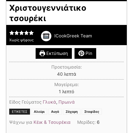
Χριστουγεννιάτικο
τσουρέκι
ICookGreek Team
Χωρίς ψήφους
Εκτύπωση
Pin
Προετοιμασία:
40
λεπτά
Μαγείρεμα:
1
λεπτό
Είδος Γεύματος
Γλυκά
,
Πρωινά
,
,
,
ΕΤΙΚΈΤΕΣ
Αλεύρι
Αυγά
Ζάχαρη
Σταφίδες
Ψάχνω για
Κέικ & Τσουρέκια
Μερίδες:
6