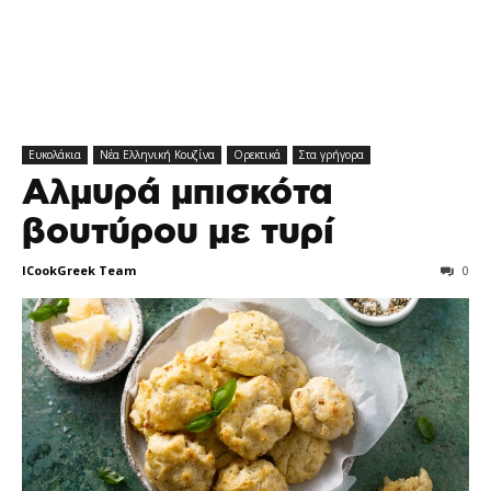
Ευκολάκια
Νέα Ελληνική Κουζίνα
Ορεκτικά
Στα γρήγορα
Αλμυρά μπισκότα
βουτύρου με τυρί
ICookGreek Team
0