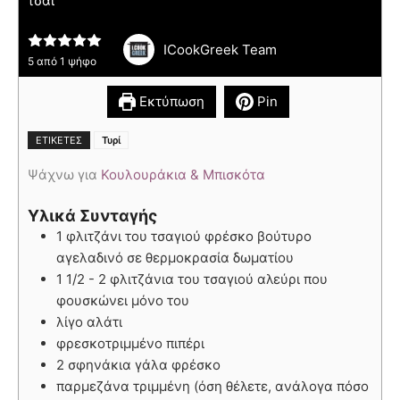
τσάι
ICookGreek Team
5
από 1 ψήφο
Εκτύπωση
Pin
ΕΤΙΚΈΤΕΣ
Τυρί
Ψάχνω για
Κουλουράκια & Μπισκότα
Υλικά Συνταγής
1 φλιτζάνι του τσαγιού φρέσκο βούτυρο
αγελαδινό σε θερμοκρασία δωματίου
1 1/2 - 2 φλιτζάνια του τσαγιού αλεύρι που
φουσκώνει μόνο του
λίγο αλάτι
φρεσκοτριμμένο πιπέρι
2 σφηνάκια γάλα φρέσκο
παρμεζάνα τριμμένη (όση θέλετε, ανάλογα πόσο