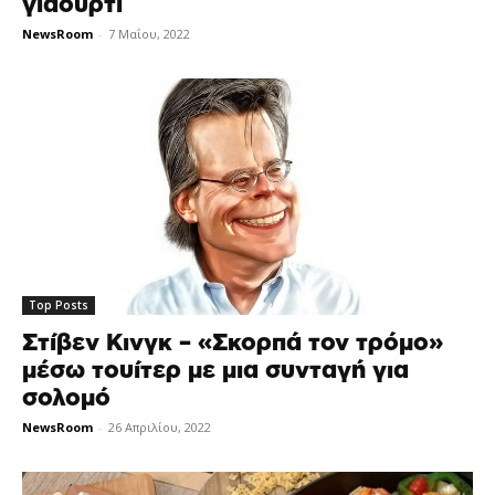
γιαούρτι
NewsRoom
-
7 Μαΐου, 2022
Top Posts
Στίβεν Κινγκ – «Σκορπά τον τρόμο»
μέσω τουίτερ με μια συνταγή για
σολομό
NewsRoom
-
26 Απριλίου, 2022