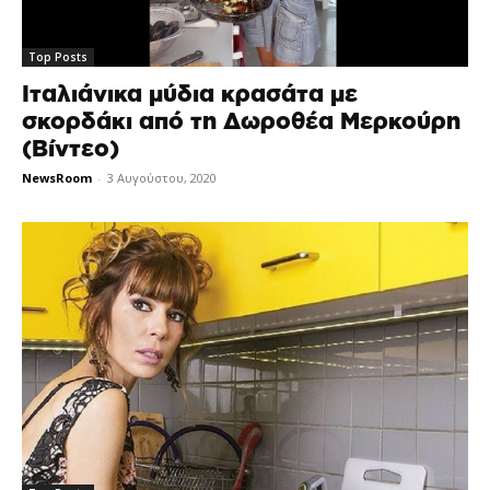
Top Posts
Ιταλιάνικα μύδια κρασάτα με
σκορδάκι από τη Δωροθέα Μερκούρη
(Βίντεο)
NewsRoom
-
3 Αυγούστου, 2020