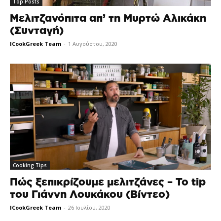
Top Posts
Μελιτζανόπιτα απ’ τη Μυρτώ Αλικάκη
(Συνταγή)
ICookGreek Team
-
1 Αυγούστου, 2020
Cooking Tips
Πώς ξεπικρίζουμε μελιτζάνες – Το tip
του Γιάννη Λουκάκου (Βίντεο)
ICookGreek Team
-
26 Ιουλίου, 2020