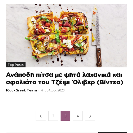
Top Posts
Ανάποδη πίτσα με ψητά λαχανικά και
σφολιάτα του Τζέιμι Όλιβερ (Βίντεο)
ICookGreek Team
-
4 Ιουλίου, 2020
2
3
4