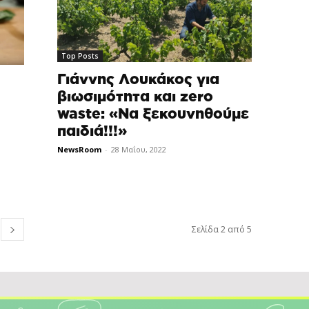
Top Posts
Γιάννης Λουκάκος για
βιωσιμότητα και zero
waste: «Να ξεκουνηθούμε
παιδιά!!!»
NewsRoom
-
28 Μαΐου, 2022
Σελίδα 2 από 5