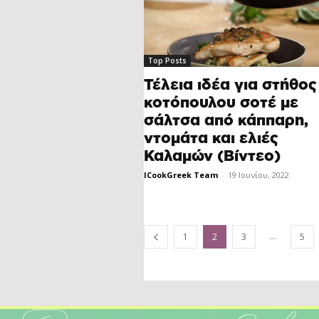
Top Posts
Τέλεια ιδέα για στήθος
κοτόπουλου σοτέ με
σάλτσα από κάππαρη,
ντομάτα και ελιές
Καλαμών (Βίντεο)
ICookGreek Team
-
19 Ιουνίου, 2022
...
1
2
3
5