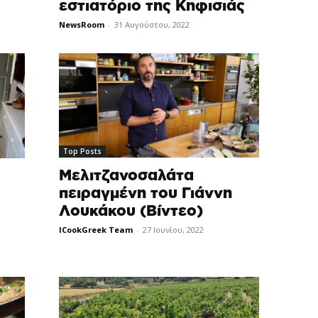
εστιατόριο της Κηφισιάς
NewsRoom
-
31 Αυγούστου, 2022
Top Posts
Μελιτζανοσαλάτα
πειραγμένη του Γιάννη
Λουκάκου (Βίντεο)
ICookGreek Team
-
27 Ιουνίου, 2022