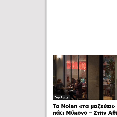
Top Posts
Το Nolan «τα μαζεύει» 
πάει Μύκονο – Στην Αθ