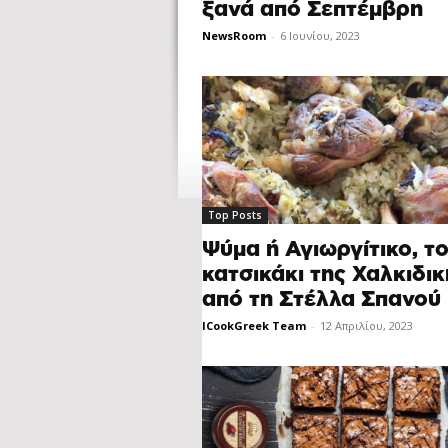
ξανά από Σεπτέμβρη
NewsRoom
-
6 Ιουνίου, 2023
Top Posts
Ψύμα ή Αγιωργίτικο, τ
κατσικάκι της Χαλκιδικ
από τη Στέλλα Σπανού
ICookGreek Team
-
12 Απριλίου, 2023