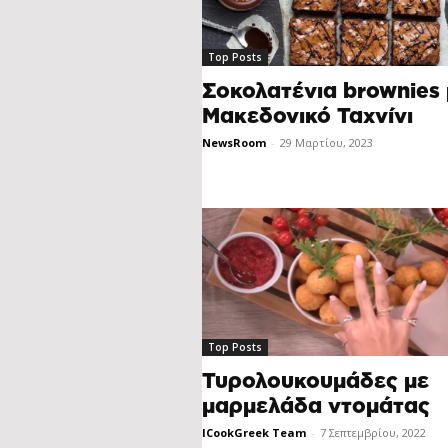
Top Posts
Σοκολατένια brownies 
Μακεδονικό Ταχνίνι
NewsRoom
-
29 Μαρτίου, 2023
Top Posts
Τυρολουκουμάδες με
μαρμελάδα ντομάτας
ICookGreek Team
-
7 Σεπτεμβρίου, 2022