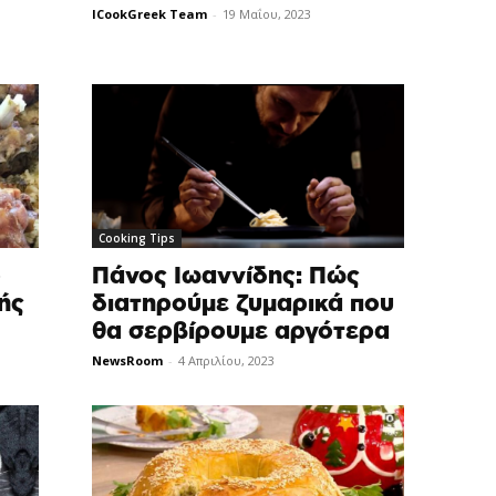
ICookGreek Team
-
19 Μαΐου, 2023
Cooking Tips
Πάνος Ιωαννίδης: Πώς
ο
διατηρούμε ζυμαρικά που
ής
θα σερβίρουμε αργότερα
NewsRoom
-
4 Απριλίου, 2023