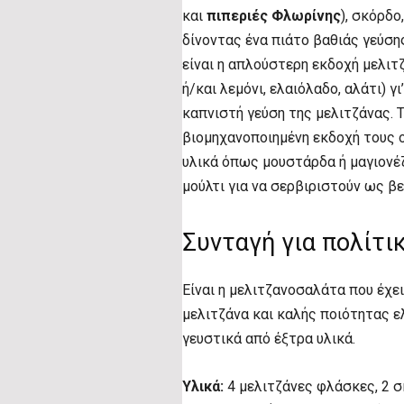
και
πιπεριές Φλωρίνης
), σκόρδο
δίνοντας ένα πιάτο βαθιάς γεύση
είναι η απλούστερη εκδοχή μελιτ
ή/και λεμόνι, ελαιόλαδο, αλάτι) γ
καπνιστή γεύση της μελιτζάνας. 
βιομηχανοποιημένη εκδοχή τους ο
υλικά όπως μουστάρδα ή μαγιονέζ
μούλτι για να σερβιριστούν ως βε
Συνταγή για πολίτι
Είναι η μελιτζανοσαλάτα που έχε
μελιτζάνα και καλής ποιότητας ε
γευστικά από έξτρα υλικά.
Υλικά:
4 μελιτζάνες φλάσκες, 2 σ