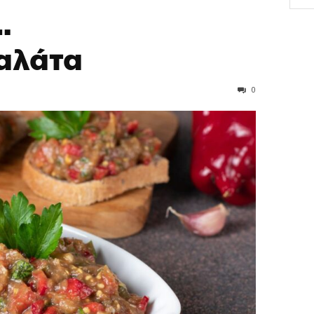
…
αλάτα
0