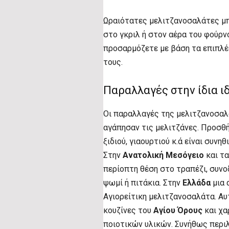
Ωραιότατες μελιτζανοσαλάτες μπο
στο γκριλ ή στον αέρα του φούρν
προσαρμόζετε με βάση τα επιπλέο
τους.
Παραλλαγές στην ίδια ι
Οι παραλλαγές της μελιτζανοσαλά
αγάπησαν τις μελιτζάνες. Προσθήκ
ξιδιού, γιαουρτιού κ.ά είναι συνη
Στην
Ανατολική Μεσόγειο
και τ
περίοπτη θέση στο τραπέζι, συνο
ψωμί ή πιτάκια. Στην
Ελλάδα
μια 
Αγιορείτικη μελιτζανοσαλάτα. Αυ
κουζίνες του
Αγίου Όρους
και χα
ποιοτικών υλικών. Συνήθως περι