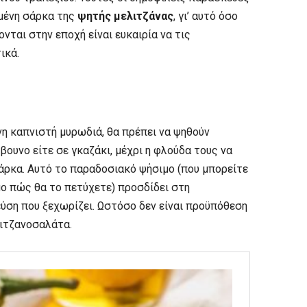
μένη σάρκα της
ψητής μελιτζάνας
, γι’ αυτό όσο
νται στην εποχή είναι ευκαιρία να τις
ικά.
νη καπνιστή μυρωδιά, θα πρέπει να ψηθούν
βουνο είτε σε γκαζάκι, μέχρι η φλούδα τους να
άρκα. Αυτό το παραδοσιακό ψήσιμο (που μπορείτε
ο πώς θα το πετύχετε) προσδίδει στη
εύση που ξεχωρίζει. Ωστόσο δεν είναι προϋπόθεση
λιτζανοσαλάτα.