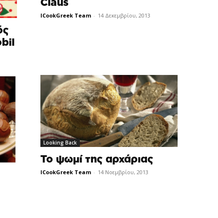
Claus
ICookGreek Team
-
14 Δεκεμβρίου, 2013
ός
bil
Looking Back
Το ψωμί της αρχάριας
ICookGreek Team
-
14 Νοεμβρίου, 2013