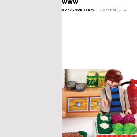
www
ICookGreek Team
-
12 Μαρτίου, 2014