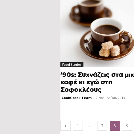
Food Stories
’90s: Συχνάζεις στα μι
καφέ κι εγώ στη
Σοφοκλέους
ICookGreek Team
-
7 Νοεμβρίου, 2013
...
1
7
8
9