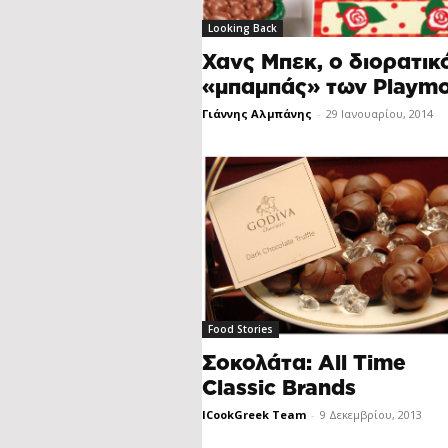
Looking Back
Χανς Μπεκ, ο διορατικ
«μπαμπάς» των Playmo
Γιάννης Αλμπάνης
-
29 Ιανουαρίου, 2014
Food Stories
Σοκολάτα: All Time
Classic Brands
ICookGreek Team
-
9 Δεκεμβρίου, 2013