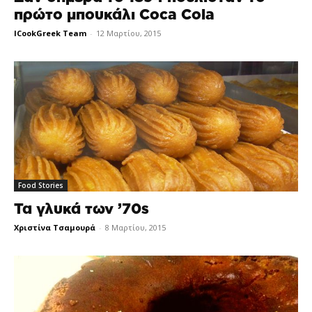
πρώτο μπουκάλι Coca Cola
ICookGreek Team
-
12 Μαρτίου, 2015
Food Stories
Τα γλυκά των ’70s
Χριστίνα Τσαμουρά
-
8 Μαρτίου, 2015