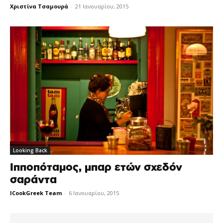
Χριστίνα Τσαμουρά
-
21 Ιανουαρίου, 2015
Looking Back
Ιπποπόταμος, μπαρ ετών σχεδόν
σαράντα
ICookGreek Team
-
6 Ιανουαρίου, 2015