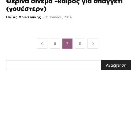
Θερινά σινεμά –καιρός για σπαγγέτι
(γουέστερν)
Ηλίας Φουντούλης
-
11 Ιουνίου, 2014
6
7
8