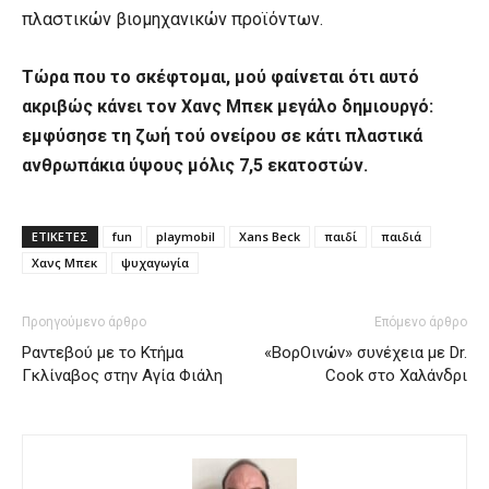
πλαστικών βιομηχανικών προϊόντων.
Τώρα που το σκέφτομαι, μού φαίνεται ότι αυτό
ακριβώς κάνει τον Χανς Μπεκ μεγάλο δημιουργό:
εμφύσησε τη ζωή τού ονείρου σε κάτι πλαστικά
ανθρωπάκια ύψους μόλις 7,5 εκατοστών.
ΕΤΙΚΕΤΕΣ
fun
playmobil
Xans Beck
παιδί
παιδιά
Χανς Μπεκ
ψυχαγωγία
Προηγούμενο άρθρο
Επόμενο άρθρο
Ραντεβού με το Κτήμα
«ΒορΟινών» συνέχεια με Dr.
Γκλίναβος στην Αγία Φιάλη
Cook στο Χαλάνδρι