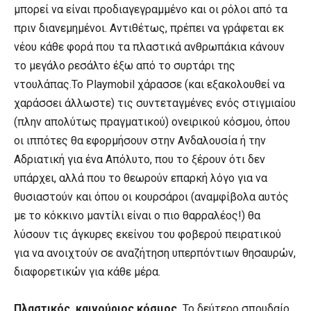
μπορεί να είναι προδιαγεγραμμένο και οι ρόλοι από τα
πριν διανεμημένοι. Αντιθέτως, πρέπει να γράφεται εκ
νέου κάθε φορά που τα πλαστικά ανθρωπάκια κάνουν
το μεγάλο ρεσάλτο έξω από το συρτάρι της
ντουλάπας.Το Playmobil χάρασσε (και εξακολουθεί να
χαράσσει άλλωστε) τις συντεταγμένες ενός στιγμιαίου
(πλην απολύτως πραγματικού) ονειρικού κόσμου, όπου
οι ιππότες θα εφορμήσουν στην Ανδαλουσία ή την
Αδριατική για ένα Απόλυτο, που το ξέρουν ότι δεν
υπάρχει, αλλά που το θεωρούν επαρκή λόγο για να
θυσιαστούν και όπου οι κουρσάροι (αναμφίβολα αυτός
με το κόκκινο μαντίλι είναι ο πιο θαρραλέος!) θα
λύσουν τις άγκυρες εκείνου του φοβερού πειρατικού
για να ανοιχτούν σε αναζήτηση υπερπόντιων θησαυρών,
διαφορετικών για κάθε μέρα.
Πλαστικός, καινούριος κόσμος.
Το δεύτερο σπουδαίο