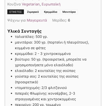
Κουζίνα
Vegetarian
,
Ευρωπαϊκή
,
,
ΕΤΙΚΈΤΕΣ
Ζυμαρικά
Κρεμμύδια
Μανιτάρια
Ψάχνω για
Μαγειρευτά
Μερίδες:
6
Υλικά Συνταγής
ταλιατέλες: 500 γρ.
μανιτάρια: 300 γρ. (πορτσίνι ή πλευρότους),
κομμένα σε φέτες
κρεμμύδια: 2 - 3 χοντροκομμένα
βούτυρο: 50 γρ. (προαιρετικά, μπορείτε να
χρησιμοποιήσετε μόνο ελαιόλαδο)
ελαιόλαδο: 2 κουταλίες της σούπας
γούστερ σος: 2 κουταλίες της σούπας
(προαιρετικά)
ντοματοχυμός: 2/3 φλιτζανιού
πιπεριές Φλωρίνης: κονσέρβας, 2-3
στραγγισμένες και χοντροκομμένες
πεκορίνο: 200 γρ. τριμμένο