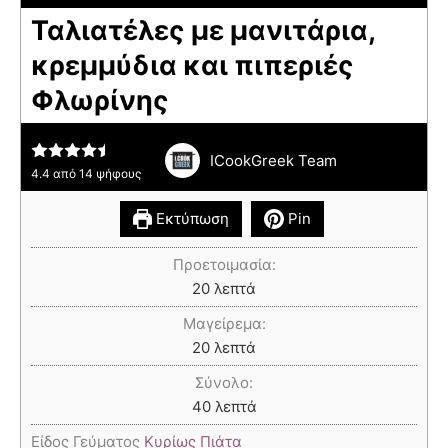
Ταλιατέλες με μανιτάρια,
κρεμμύδια και πιπεριές
Φλωρίνης
ICookGreek Team
4.4
από
14
ψήφους
Εκτύπωση
Pin
Προετοιμασία:
20
λεπτά
Μαγείρεμα:
20
λεπτά
Σύνολο:
40
λεπτά
Είδος Γεύματος
Κυρίως Πιάτα