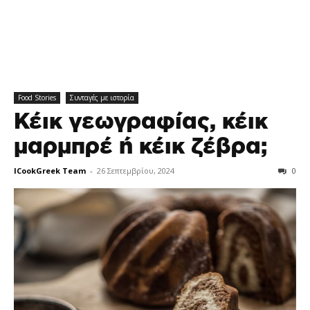
Food Stories
Συνταγές με ιστορία
Κέικ γεωγραφίας, κέικ
μαρμπρέ ή κέικ ζέβρα;
ICookGreek Team
-
26 Σεπτεμβρίου, 2024
0