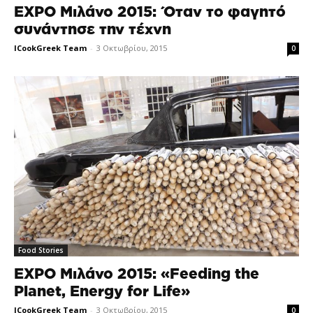
EXPO Μιλάνο 2015: Όταν το φαγητό
συνάντησε την τέχνη
ICookGreek Team
-
3 Οκτωβρίου, 2015
0
Food Stories
EXPO Μιλάνο 2015: «Feeding the
Planet, Energy for Life»
ICookGreek Team
-
3 Οκτωβρίου, 2015
0