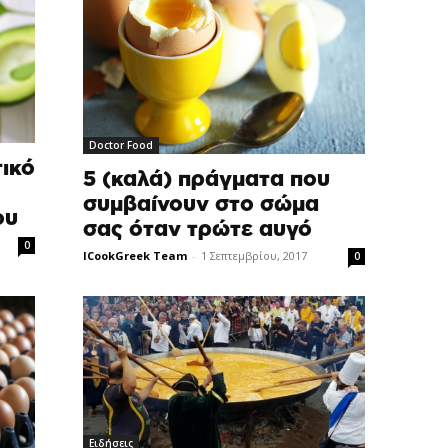
Doctor Food
ικό
5 (καλά) πράγματα που
συμβαίνουν στο σώμα
ου
σας όταν τρώτε αυγό
0
ICookGreek Team
-
1 Σεπτεμβρίου, 2017
0
Ειδήσεις