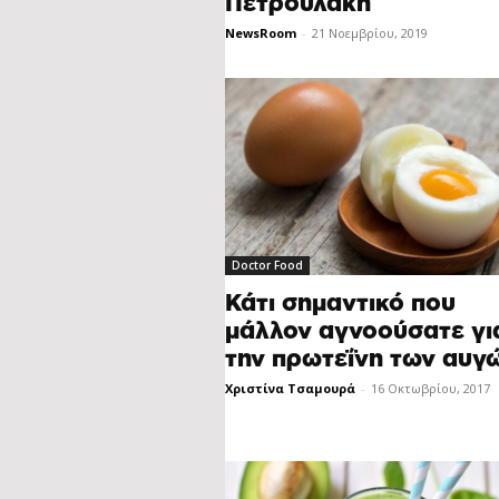
Πετρουλάκη
NewsRoom
-
21 Νοεμβρίου, 2019
Doctor Food
Κάτι σημαντικό που
μάλλον αγνοούσατε γι
την πρωτεΐνη των αυγ
Χριστίνα Τσαμουρά
-
16 Οκτωβρίου, 2017