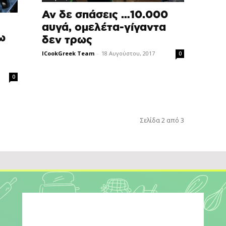
Αν δε σπάσεις …10.000
αυγά, ομελέτα-γίγαντα
ω
δεν τρως
ICookGreek Team
-
18 Αυγούστου, 2017
0
0
Σελίδα 2 από 3