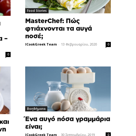
Food Stories
MasterChef: Πώς
α
φτιάχνονται τα αυγά
ποσέ;
α –
ICookGreek Team
-
13 Φεβρουαρίου, 2020
0
0
Βοηθήματα
Ένα αυγό πόσα γραμμάρια
και
είναι;
νη
ICookGreek Team
-
30 Σεπτεμβρίου, 2019
0