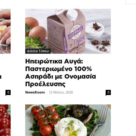
Δελτία Τύπου
Ηπειρώτικα Αυγά:
Παστεριωμένο 100%
Ασπράδι με Ονομασία
ι
Προέλευσης
NewsRoom
-
12 Μαΐου, 2020
0
0