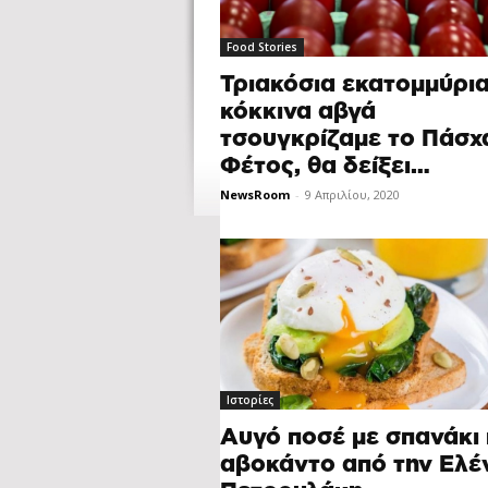
Food Stories
Τριακόσια εκατομμύρι
κόκκινα αβγά
τσουγκρίζαμε το Πάσχ
Φέτος, θα δείξει…
NewsRoom
-
9 Απριλίου, 2020
Ιστορίες
Αυγό ποσέ με σπανάκι 
αβοκάντο από την Ελέ