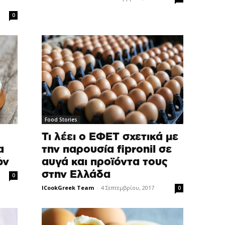
0
Food Stories
Τι λέει ο ΕΦΕΤ σχετικά με
α
την παρουσία fipronil σε
ών
αυγά και προϊόντα τους
στην Ελλάδα
0
ICookGreek Team
-
4 Σεπτεμβρίου, 2017
0