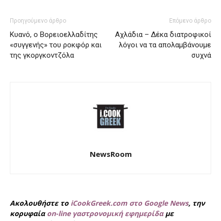
Προηγούμενο άρθρο
Επόμενο άρθρο
Κυανό, ο Βορειοελλαδίτης
Αχλάδια – Δέκα διατροφικοί
«συγγενής» του ροκφόρ και
λόγοι να τα απολαμβάνουμε
της γκοργκοντζόλα
συχνά
NewsRoom
Ακολουθήστε το
iCookGreek.com στο Google News
, την
κορυφαία
on-line γαστρονομική εφημερίδα
με