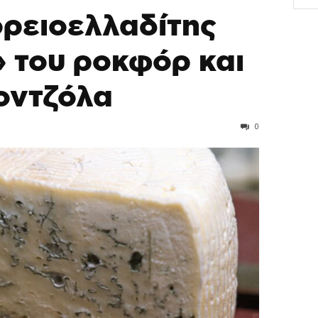
ορειοελλαδίτης
 του ροκφόρ και
οντζόλα
0