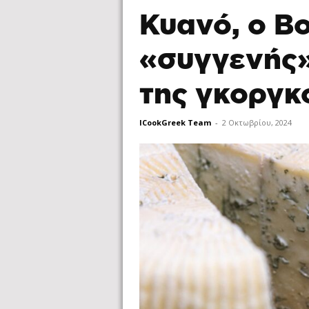
Κυανό, ο Β
«συγγενής»
της γκοργκ
ICookGreek Team
-
2 Οκτωβρίου, 2024