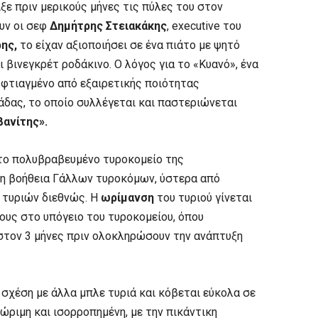
ιξε πριν μερικούς μήνες τις πύλες του στον
υν οι σεφ
Δημήτρης Στειακάκης
, executive του
ρης,
το είχαν αξιοποιήσει σε ένα πιάτο με ψητό
 βινεγκρέτ ροδάκινο. Ο λόγος για το «Κυανό», ένα
 φτιαγμένο από εξαιρετικής ποιότητας
άδας, το οποίο συλλέγεται και παστεριώνεται
ανίτης».
στο πολυβραβευμένο τυροκομείο της
η βοήθεια Γάλλων τυροκόμων, ύστερα από
 τυριών διεθνώς. Η
ωρίμανση
του τυριού γίνεται
ους στο υπόγειο του τυροκομείου, όπου
ιστον 3 μήνες πριν ολοκληρώσουν την ανάπτυξη
 σχέση με άλλα μπλε τυριά και κόβεται εύκολα σε
, ώριμη και ισορροπημένη, με την πικάντικη