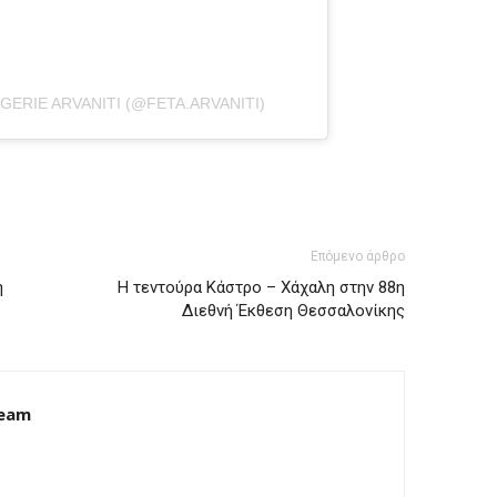
ERIE ARVANITI (@FETA.ARVANITI)
Επόμενο άρθρο
η
H τεντούρα Κάστρο – Χάχαλη στην 88η
Διεθνή Έκθεση Θεσσαλονίκης
Team