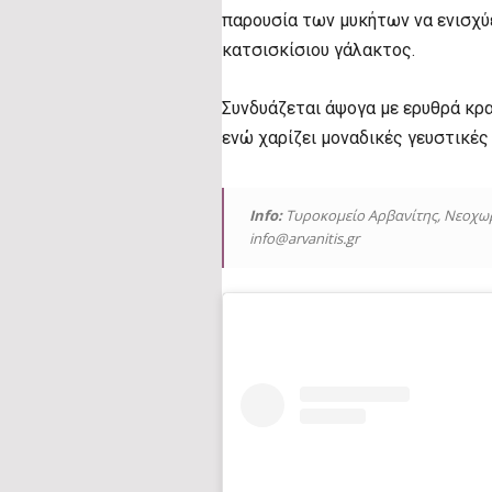
παρουσία των μυκήτων να ενισχύ
κατσισκίσιου γάλακτος.
Συνδυάζεται άψογα με ερυθρά κρ
ενώ χαρίζει μοναδικές γευστικές
Info:
Τυροκομείο Αρβανίτης, Νεοχωρο
info@arvanitis.gr