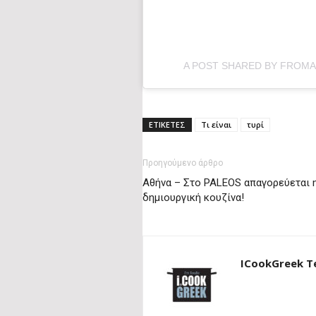
A POST SHARED BY FROMAG
ΕΤΙΚΕΤΕΣ
Τι είναι
τυρί
Προηγούμενο άρθρο
Αθήνα – Στο PALEOS απαγορεύεται 
δημιουργική κουζίνα!
ICookGreek 