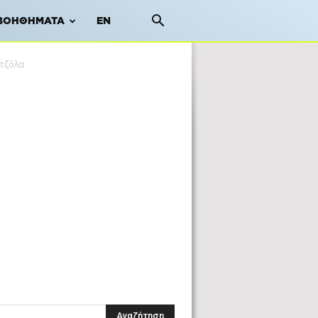
ΒΟΗΘΉΜΑΤΑ
EN
ντζόλα