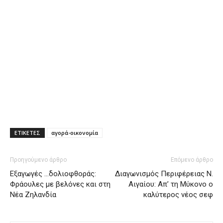
ΕΤΙΚΕΤΕΣ
αγορά-οικονομία
Προηγούμενο άρθρο
Επόμενο άρθρο
Εξαγωγές …δολιοφθοράς:
Διαγωνισμός Περιφέρειας Ν.
Φράουλες με βελόνες και στη
Αιγαίου: Απ’ τη Μύκονο ο
Νέα Ζηλανδία
καλύτερος νέος σεφ