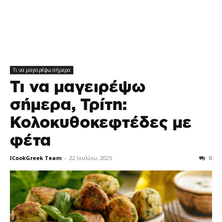
Τι να μαγειρέψω σήμερα
Τι να μαγειρέψω
σήμερα, Τρίτη:
Κολοκυθοκεφτέδες με
φέτα
ICookGreek Team
-
22 Ιουλίου, 2025
0