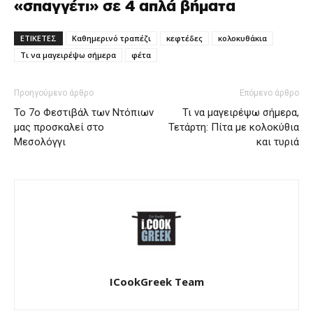
«σπαγγέτι» σε 4 απλά βήματα
ΕΤΙΚΕΤΕΣ
Καθημερινό τραπέζι
κεφτέδες
κολοκυθάκια
Τι να μαγειρέψω σήμερα
φέτα
Προηγούμενο άρθρο
Επόμενο άρθρο
Το 7ο Φεστιβάλ των Ντόπιων
Τι να μαγειρέψω σήμερα,
μας προσκαλεί στο
Τετάρτη: Πίτα με κολοκύθια
Μεσολόγγι
και τυριά
ICookGreek Team