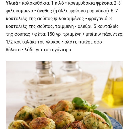
Υλικά •
κολοκυθάκια: 1 κιλό
•
κρεμμυδάκια φρέσκα: 2-3
ψιλοκομμένα
•
άνηθος (ή άλλο φρέσκο μυρωδικό): 6-7
κουταλιές της σούπας ψιλοκομμένος
•
φρυγανιά: 3
κουταλιές της σούπας, τριμμένη
•
αλεύρι: 5 κουταλιές
της σούπας
•
φέτα: 150 γρ. τριμμένη
•
μπέικιν πάουντερ:
1/2 κουταλάκι του γλυκού
•
αλάτι, πιπέρι: όσο
θέλετε
•
λάδι: για το τηγάνισμα