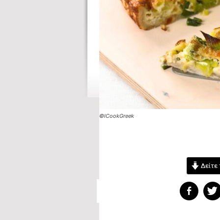
©ICookGreek
Δείτε 