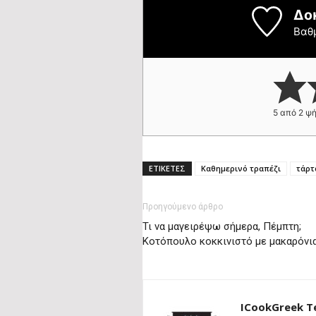
Δο
Βαθ
5
από
2
ψή
ΕΤΙΚΕΤΕΣ
Καθημερινό τραπέζι
τάρτ
Προηγούμενο άρθρο
Τι να μαγειρέψω σήμερα, Πέμπτη;
Κοτόπουλο κοκκινιστό με μακαρόνι
ICookGreek 