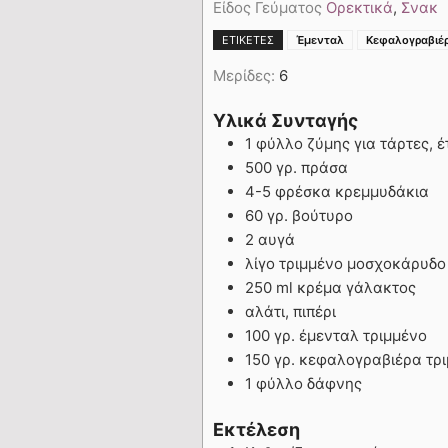
Είδος Γεύματος
Ορεκτικά
,
Σνακ
ΕΤΙΚΈΤΕΣ
Έμενταλ
Κεφαλογραβιέ
Μερίδες:
6
Υλικά Συνταγής
1 φύλλο ζύμης για τάρτες, έ
500 γρ. πράσα
4-5 φρέσκα κρεμμυδάκια
60 γρ. βούτυρο
2 αυγά
λίγο τριμμένο μοσχοκάρυδο
250 ml κρέμα γάλακτος
αλάτι, πιπέρι
100 γρ. έμενταλ τριμμένο
150 γρ. κεφαλογραβιέρα τρ
1 φύλλο δάφνης
Εκτέλεση