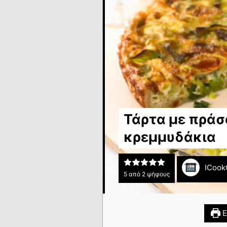
Τάρτα με πράσ
κρεμμυδάκια
ICook
5
από
2
ψήφους
Ε