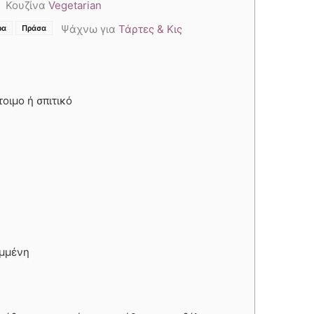
Κουζίνα
Vegetarian
,
,
Ψάχνω για
Τάρτες & Κις
ρα
Πράσα
τοιμο ή σπιτικό
ιμμένη