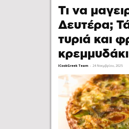
Τι να μαγε
Δευτέρα; Τ
τυριά και 
κρεμμυδάκ
ICookGreek Team
-
24 Νοεμβρίου, 2025