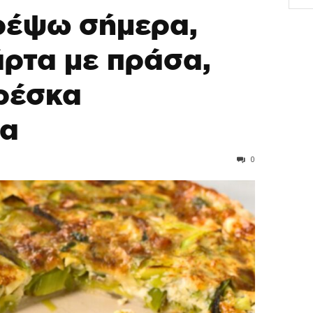
ιρέψω σήμερα,
άρτα με πράσα,
φρέσκα
ια
0