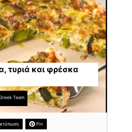
α, τυριά και φρέσκα
Greek Team
κτύπωση
Pin