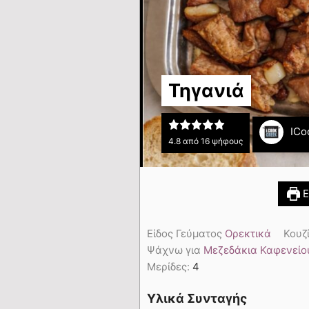
Τηγανιά
ICo
4.8
από
16
ψήφους
Ε
Είδος Γεύματος
Ορεκτικά
Κουζ
Ψάχνω για
Μεζεδάκια Καφενείο
Μερίδες:
4
Υλικά Συνταγής