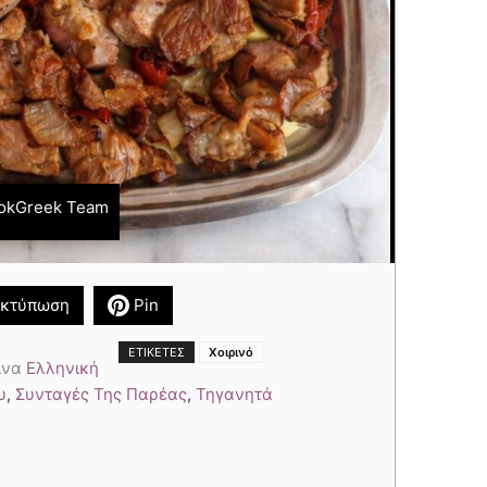
okGreek Team
κτύπωση
Pin
ΕΤΙΚΈΤΕΣ
Χοιρινό
ίνα
Ελληνική
υ
,
Συνταγές Της Παρέας
,
Τηγανητά