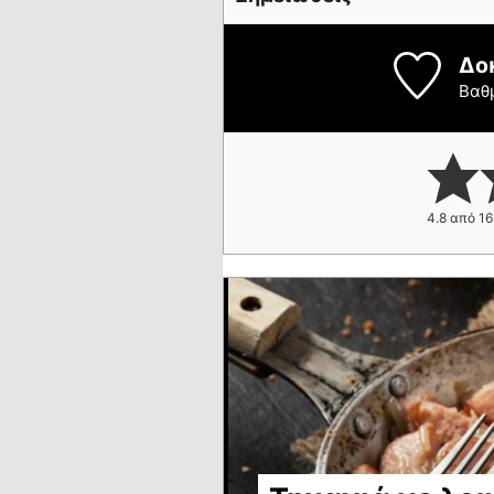
Δο
Βαθ
4.8
από
16