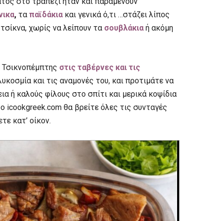
ατος στο τραπέζι ήταν και παραμένουν
νικα
,
τα
παϊδάκια
και γενικά ό,τι …στάζει λίπος
 τσίκνα, χωρίς να λείπουν τα
σουβλάκια
ή ακόμη
ς Τσικνοπέμπτης
στις ταβέρνες και τις
ολυκοσμία και τις αναμονές του, και προτιμάτε να
εια ή καλούς φίλους στο σπίτι και μερικά κοψίδια
Στο icookgreek.com θα βρείτε όλες τις συνταγές
τε κατ’ οίκον.