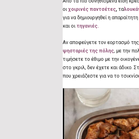
Από τα πιο συνηθισμένα είδη κρέ
οι
χοιρινές παντσέτες
,
τα
λουκά
για να δημιουργηθεί η απαραίτητη
και οι
τηγανιές.
Aν αποφεύγετε τον εορτασμό τη
ψησταριές της πόλης
, με την π
τιμήσετε το έθιμο με την οικογέν
στο γκριλ, δεν έχετε και άδικο. 
που χρειάζεστε για να το τσικνίσε