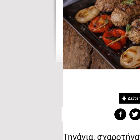
Δείτε 
Τηγάνια, σχαροτήγα