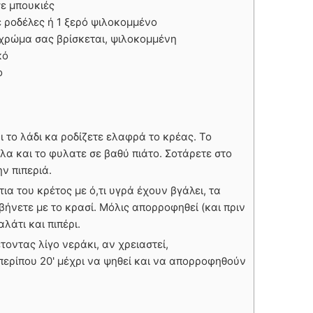
σε μπουκιές
 ροδέλες ή 1 ξερό ψιλοκομμένο
ι χρώμα σας βρίσκεται, ψιλοκομμένη
κό
ο
ι το λάδι κα ροδίζετε ελαφρά το κρέας. Το
λα και το φυλατε σε βαθύ πιάτο. Σοτάρετε στο
ην πιπεριά.
ια του κρέτος με ό,τι υγρά έχουν βγάλει, τα
βήνετε με το κρασί. Μόλις απορροφηθεί (και πριν
λάτι και πιπέρι.
τοντας λίγο νεράκι, αν χρειαστεί,
περίπου 20' μέχρι να ψηθεί και να απορροφηθούν