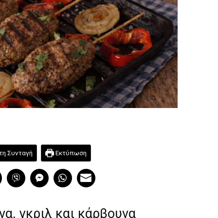
τη Συνταγή
Εκτύπωση
να, γκριλ και κάρβουνα