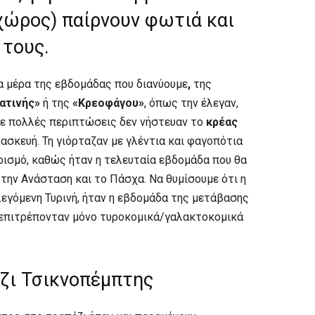
χώρος) παίρνουν φωτιά και
 τους.
ία μέρα της εβδομάδας που διανύουμε
,
της
ατινής»
ή της
«Κρεοφάγου»
, όπως την έλεγαν,
 σε πολλές περιπτώσεις δεν νήστευαν το
κρέας
ασκευή. Τη γιόρταζαν με γλέντια και φαγοπότια
ρισμό, καθώς ήταν η τελευταία εβδομάδα που θα
την Ανάσταση και το Πάσχα. Να θυμίσουμε ότι η
λεγόμενη Τυρινή, ήταν η εβδομάδα της μετάβασης
 επιτρέπονταν μόνο τυροκομικά/γαλακτοκομικά
ζι Τσικνοπέμπτης