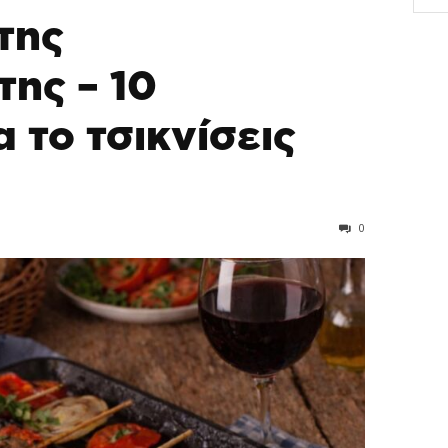
της
της – 10
 το τσικνίσεις
0