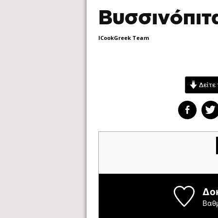
Βυσσινόπιτ
ICookGreek Team
Βυσσινόπιτα
Δείτε 
ICookG
Χωρίς ψήφους
Δο
Βαθ