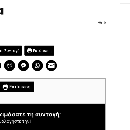
α
0
τη Συνταγή
Εκτύπωση
reek Team
Εκτύπωση
κιμάσατε τη συνταγή;
μολογήστε την!