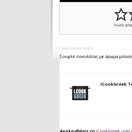
Χωρίς ψή
Προηγούμενο άρθρο
Σουφλέ σοκολάτας με άρωμα μπανά
ICookGreek 
Ακολουθήστε το
iCookGreek.com 