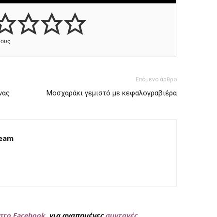
φους
Επόμενο άρθρο
νας
Μοσχαράκι γεμιστό με κεφαλογραβιέρα
Team
στο Facebook
, για
αγαπημένες
συνταγές