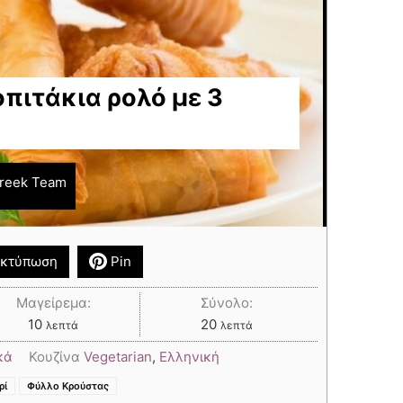
πιτάκια ρολό με 3
reek Team
κτύπωση
Pin
Μαγείρεμα:
Σύνολο:
10
20
λεπτά
λεπτά
κά
Κουζίνα
Vegetarian
,
Ελληνική
,
,
,
ρί
Φύλλο Κρούστας