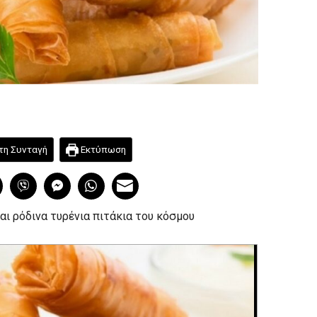
τη Συνταγή
Εκτύπωση
αι ρόδινα τυρένια πιτάκια του κόσμου