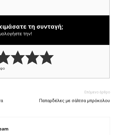
κιμάσατε τη συνταγή;
μολογήστε την!
ήφο
Επόμενο άρθρο
τα
Παπαρδέλες με σάλτσα μπρόκολου
Team