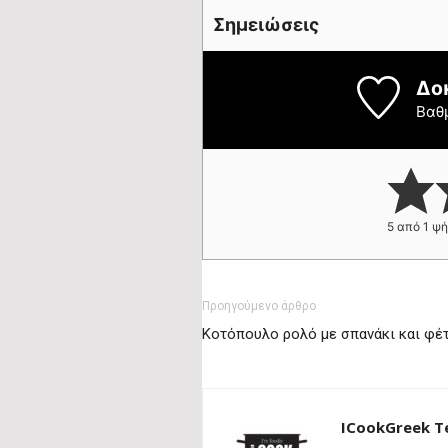
Σημειώσεις
Δο
Βαθ
5
από 1 ψ
Προηγούμενο άρθρο
Κοτόπουλο ρολό με σπανάκι και φέ
ICookGreek 