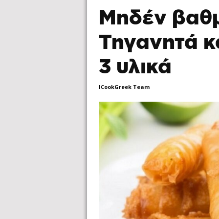
Μηδέν βαθμ
Τηγανητά κ
3 υλικά
ICookGreek Team