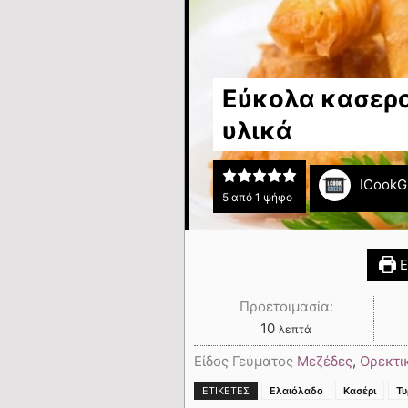
Εύκολα κασερο
υλικά
ICookG
5
από 1 ψήφο
Ε
Προετοιμασία:
10
λεπτά
Είδος Γεύματος
Μεζέδες
,
Ορεκτι
ΕΤΙΚΈΤΕΣ
Ελαιόλαδο
Κασέρι
Τυ