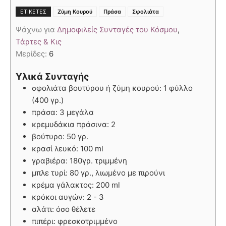
,
,
ΕΤΙΚΈΤΕΣ
Ζύμη Κουρού
Πράσα
Σφολιάτα
Ψάχνω για
Δημοφιλείς Συνταγές του Κόσμου
,
Τάρτες & Κις
Μερίδες:
6
Υλικά Συνταγής
σφολιάτα βουτύρου ή ζύμη κουρού: 1 φύλλο
(400 γρ.)
πράσα: 3 μεγάλα
κρεμυδάκια πράσινα: 2
βούτυρο: 50 γρ.
κρασί λευκό: 100 ml
γραβιέρα: 180γρ. τριμμένη
μπλε τυρί: 80 γρ., λιωμένο με πιρούνι
κρέμα γάλακτος: 200 ml
κρόκοι αυγών: 2 - 3
αλάτι: όσο θέλετε
πιπέρι: φρεσκοτριμμένο