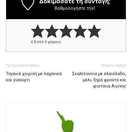
Δοκιμάσατε τη συνταγή;
Βαθμολογήστε την!
4.8
από
4
ψήφους
Προηγούμενο άρθρο
Επόμενο άρθρο
Τηγανιά χοιρινή με λαχανικά
Σκαλτσούνια με ελαιόλαδο,
και γιαούρτι
μέλι, ξηρά φρούτα και
φιστίκια Αιγίνης