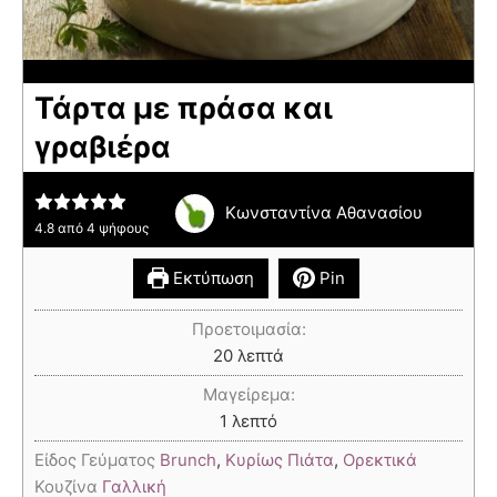
Τάρτα με πράσα και
γραβιέρα
Κωνσταντίνα Αθανασίου
4.8
από
4
ψήφους
Εκτύπωση
Pin
Προετοιμασία:
20
λεπτά
Μαγείρεμα:
1
λεπτό
Είδος Γεύματος
Brunch
,
Κυρίως Πιάτα
,
Ορεκτικά
Κουζίνα
Γαλλική