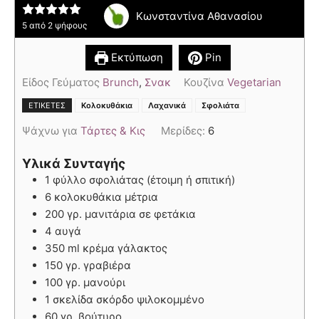
Κωνσταντίνα Αθανασίου
5
από
2
ψήφους
Εκτύπωση
Pin
Είδος Γεύματος
Brunch
,
Σνακ
Κουζίνα
Vegetarian
,
,
ΕΤΙΚΈΤΕΣ
Κολοκυθάκια
Λαχανικά
Σφολιάτα
Ψάχνω για
Τάρτες & Κις
Μερίδες:
6
Υλικά Συνταγής
1 φύλλο σφολιάτας (έτοιμη ή σπιτική)
6 κολοκυθάκια μέτρια
200 γρ. μανιτάρια σε φετάκια
4 αυγά
350 ml κρέμα γάλακτος
150 γρ. γραβιέρα
100 γρ. μανούρι
1 σκελίδα σκόρδο ψιλοκομμένο
60 γρ. βούτυρο