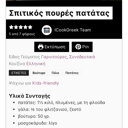
Σπιτικός πουρές πατάτας
ICookGreek Team
5
από
7
ψήφους
Εκτύπωση
Pin
Είδος Γεύματος
Γαρνιτούρες
,
Συνοδευτικά
Κουζίνα
Ελληνική
,
,
ΕΤΙΚΈΤΕΣ
Βούτυρο
Γάλα
Πατάτες
Ψάχνω για
Kids-friendly
Υλικά Συνταγής
πατάτες: 1½ κιλό, πλυμένες, με τη φλούδα
γάλα: ⅔ του φλιτζανιού, ζεστό
βούτυρο: 50 γρ.
μοσχοκάρυδο: λίγο