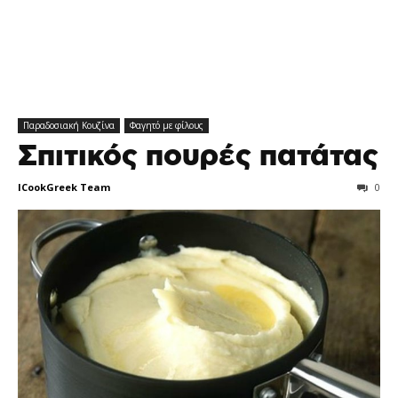
Παραδοσιακή Κουζίνα
Φαγητό με φίλους
Σπιτικός πουρές πατάτας
ICookGreek Team
0