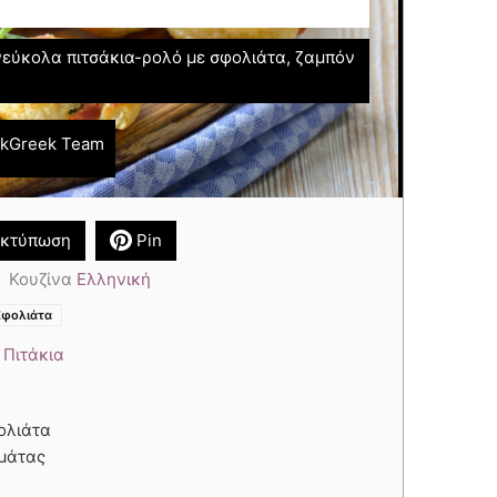
νεύκολα πιτσάκια-ρολό με σφολιάτα, ζαμπόν
okGreek Team
κτύπωση
Pin
Κουζίνα
Ελληνική
,
,
Σφολιάτα
 Πιτάκια
φολιάτα
ομάτας