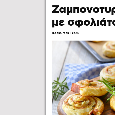
Ζαμπονοτυρ
με σφολιάτ
ICookGreek Team