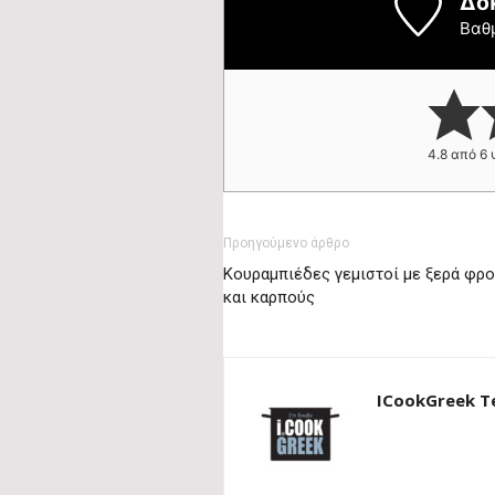
Δο
Βαθ
4.8
από
6
Προηγούμενο άρθρο
Κουραμπιέδες γεμιστοί με ξερά φρ
και καρπούς
ICookGreek 