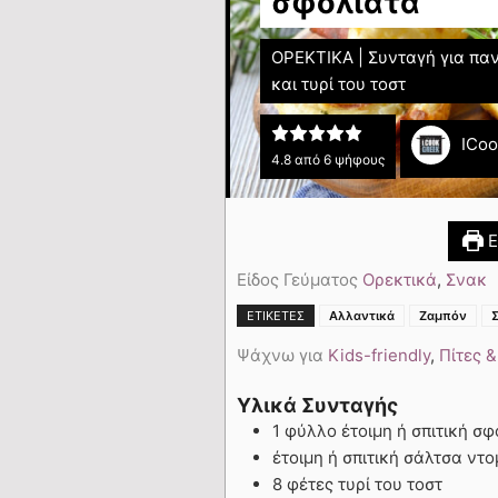
σφολιάτα
ΟΡΕΚΤΙΚΑ | Συνταγή για πα
και τυρί του τοστ
ICo
4.8
από
6
ψήφους
Ε
Είδος Γεύματος
Ορεκτικά
,
Σνακ
ΕΤΙΚΈΤΕΣ
Αλλαντικά
Ζαμπόν
Ψάχνω για
Kids-friendly
,
Πίτες &
Υλικά Συνταγής
1 φύλλο έτοιμη ή σπιτική σ
έτοιμη ή σπιτική σάλτσα ντ
8 φέτες τυρί του τοστ