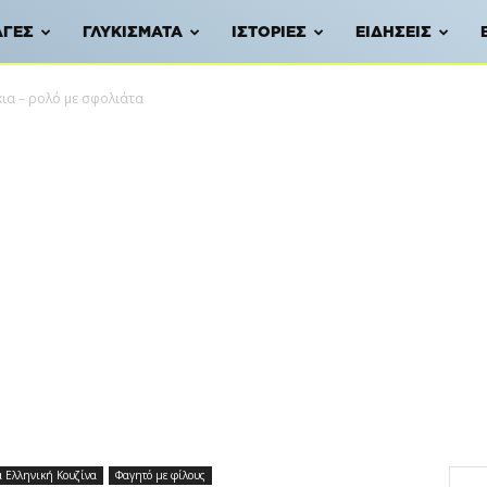
ΑΓΈΣ
ΓΛΥΚΊΣΜΑΤΑ
ΙΣΤΟΡΊΕΣ
ΕΙΔΉΣΕΙΣ
α – ρολό με σφολιάτα
 Ελληνική Κουζίνα
Φαγητό με φίλους