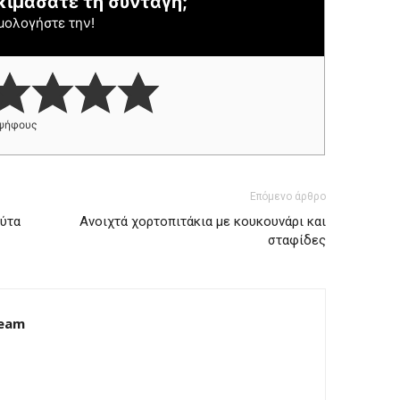
κιμάσατε τη συνταγή;
μολογήστε την!
ψήφους
Επόμενο άρθρο
ούτα
Ανοιχτά χορτοπιτάκια με κουκουνάρι και
σταφίδες
Team