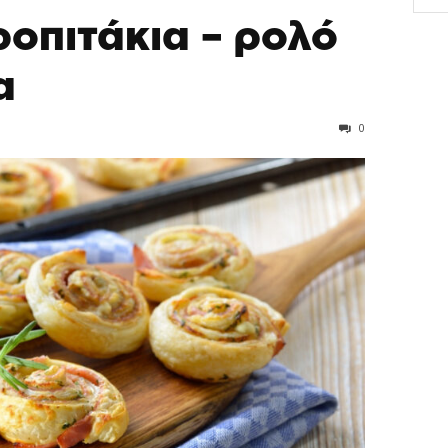
οπιτάκια – ρολό
α
0