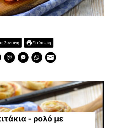
τη Συνταγή
Εκτύπωση
τάκια - ρολό με