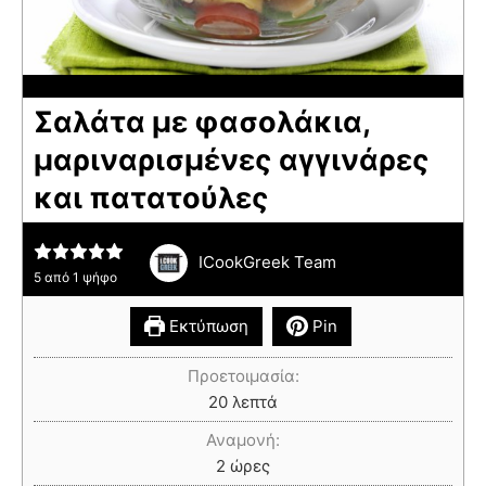
Σαλάτα με φασολάκια,
μαριναρισμένες αγγινάρες
και πατατούλες
ICookGreek Team
5
από 1 ψήφο
Εκτύπωση
Pin
Προετοιμασία:
20
λεπτά
Αναμονή:
2
ώρες