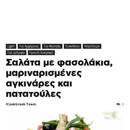
Light
Για Αρχάριους
Για Φοιτητές
Ευκολάκια
Νηστίσιμα
Στα γρήγορα
Υγιεινή διατροφή
Σαλάτα με φασολάκια,
μαριναρισμένες
αγκινάρες και
πατατούλες
ICookGreek Team
0