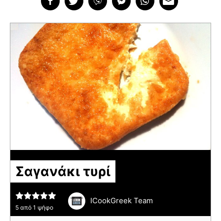
Σαγανάκι τυρί
ICookGreek Team
5
από 1 ψήφο