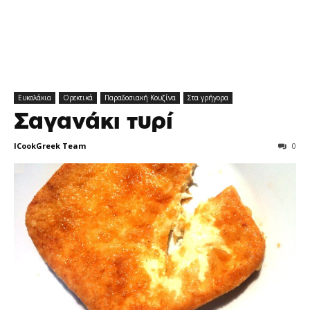
Ευκολάκια
Ορεκτικά
Παραδοσιακή Κουζίνα
Στα γρήγορα
Σαγανάκι τυρί
ICookGreek Team
0