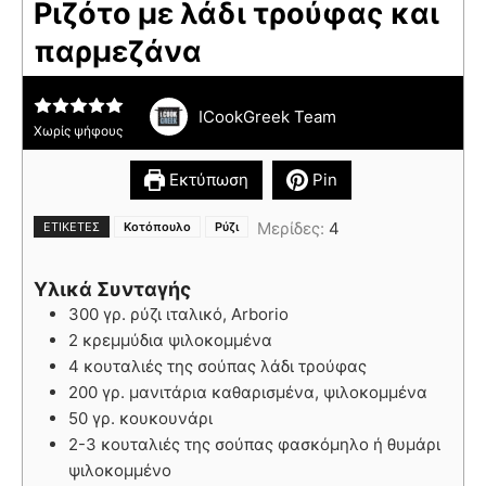
Ριζότο με λάδι τρούφας και
παρμεζάνα
ICookGreek Team
Χωρίς ψήφους
Εκτύπωση
Pin
,
Μερίδες:
4
ΕΤΙΚΈΤΕΣ
Κοτόπουλο
Ρύζι
Υλικά Συνταγής
300 γρ. ρύζι ιταλικό, Arborio
2 κρεμμύδια ψιλοκομμένα
4 κουταλιές της σούπας λάδι τρούφας
200 γρ. μανιτάρια καθαρισμένα, ψιλοκομμένα
50 γρ. κουκουνάρι
2-3 κουταλιές της σούπας φασκόμηλο ή θυμάρι
ψιλοκομμένο